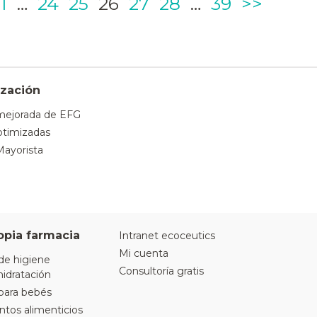
Page
Page
Page
Page
Page
Page
Page
1
…
24
25
26
27
28
…
39
>>
zación
mejorada de EFG
timizadas
Mayorista
opia farmacia
Intranet ecoceutics
Mi cuenta
de higiene
Consultoría gratis
hidratación
para bebés
os alimenticios