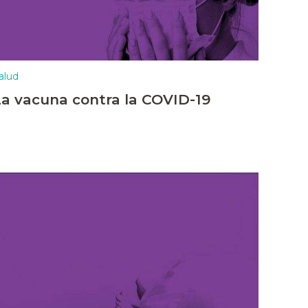
alud
La vacuna contra la COVID-19