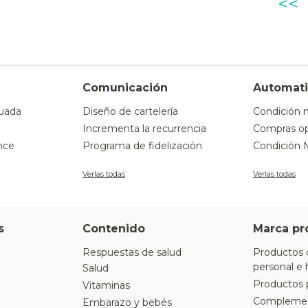
<<
Comunicación
Automati
uada
Diseño de cartelería
Condición 
Incrementa la recurrencia
Compras op
nce
Programa de fidelización
Condición 
Verlas todas
Verlas todas
s
Contenido
Marca pr
Respuestas de salud
Productos 
personal e 
Salud
Productos 
Vitaminas
Complement
Embarazo y bebés