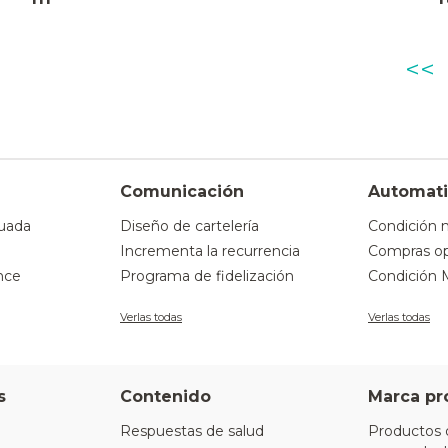
<<
Comunicación
Automati
uada
Diseño de cartelería
Condición 
Incrementa la recurrencia
Compras op
nce
Programa de fidelización
Condición 
Verlas todas
Verlas todas
s
Contenido
Marca pr
Respuestas de salud
Productos 