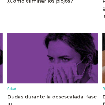
¿Cómo eliminar los piojos?
P
i
Salud
B
Dudas durante la desescalada: fase
D
III
f