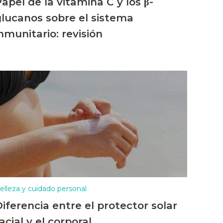
apel de la vitamina C y los β-
glucanos sobre el sistema
nmunitario: revisión
elleza y cuidado personal
iferencia entre el protector solar
acial y el corporal