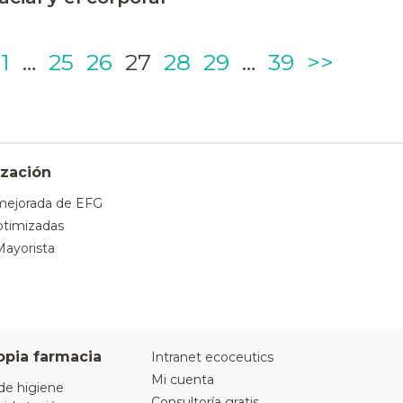
Page
Page
Page
Page
Page
Page
Page
1
…
25
26
27
28
29
…
39
>>
zación
mejorada de EFG
timizadas
Mayorista
opia farmacia
Intranet ecoceutics
Mi cuenta
de higiene
Consultoría gratis