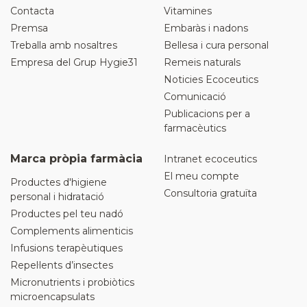
Contacta
Vitamines
Premsa
Embaràs i nadons
Treballa amb nosaltres
Bellesa i cura personal
Empresa del Grup Hygie31
Remeis naturals
Noticies Ecoceutics
Comunicació
Publicacions per a
farmacèutics
Marca pròpia farmàcia
Intranet ecoceutics
El meu compte
Productes d'higiene
Consultoria gratuïta
personal i hidratació
Productes pel teu nadó
Complements alimenticis
Infusions terapèutiques
Repel·lents d’insectes
Micronutrients i probiòtics
microencapsulats