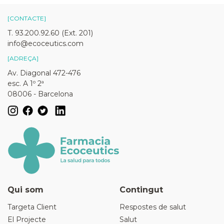
[CONTACTE]
T. 93.200.92.60 (Ext. 201)
info@ecoceutics.com
[ADREÇA]
Av. Diagonal 472-476
esc. A 1º 2ª
08006 - Barcelona
Qui som
Contingut
Targeta Client
Respostes de salut
El Projecte
Salut