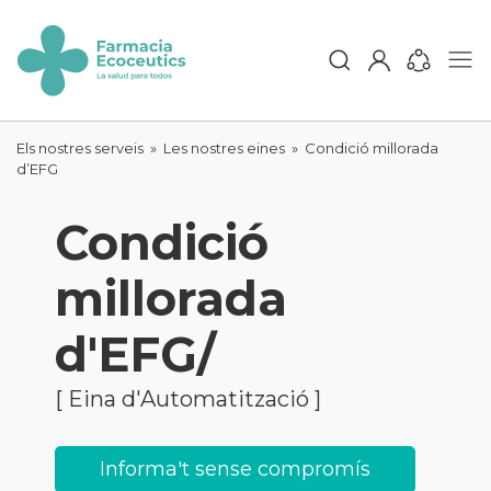
Skip
to
content
ecoceutics
Els nostres serveis »
Les nostres eines
»
Condició millorada
d’EFG
Condició
millorada
d'EFG/
[ Eina d'Automatització ]
Informa't sense compromís