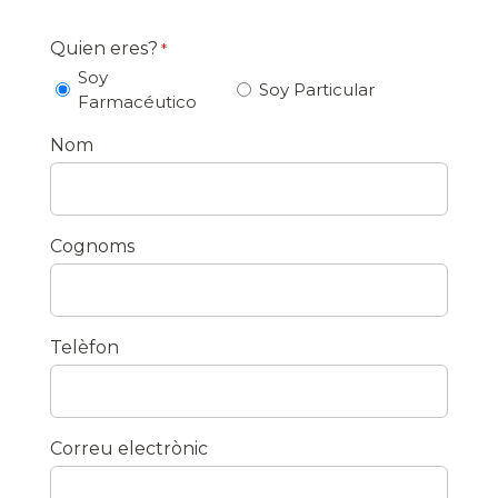
"
*
Quien eres?
*
"
Soy
Soy Particular
indica
Farmacéutico
els
*
Nom
camps
obligatoris
*
Cognoms
*
Telèfon
*
Correu electrònic