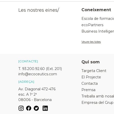
Les nostres eines/
Coneixement
Escola de formaci
ecoPartners
Business Intellige
Veure-les totes
[CONTACTE]
Qui som
T. 93.200.92.60 (Ext. 201)
Targeta Client
info@ecoceutics.com
El Projecte
[ADREÇA]
Contacta
Av. Diagonal 472-476
Premsa
esc. A 1º 2ª
Treballa amb nosal
08006 - Barcelona
Empresa del Grup