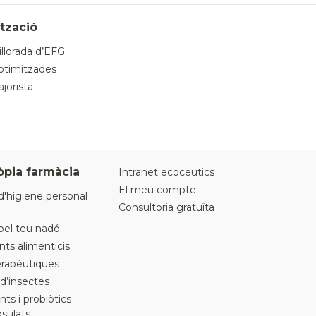
tzació
llorada d’EFG
timitzades
jorista
òpia farmàcia
Intranet ecoceutics
El meu compte
d'higiene personal
Consultoria gratuïta
pel teu nadó
s alimenticis
erapèutiques
 d’insectes
nts i probiòtics
sulats