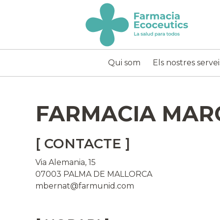
Skip
to
content
ecoceutics
Qui som
Els nostres servei
FARMACIA MAR
[ CONTACTE ]
Via Alemania, 15
07003 PALMA DE MALLORCA
mbernat@farmunid.com