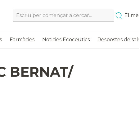
Search…
El m
s
Farmàcies
Noticies Ecoceutics
Respostes de sal
C BERNAT/