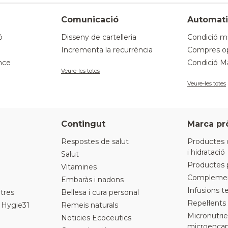
Comunicació
Automati
ó
Disseny de cartelleria
Condició mi
Incrementa la recurrència
Compres op
nce
Condició Ma
Veure-les totes
Veure-les totes
Contingut
Marca pr
Respostes de salut
Productes 
i hidratació
Salut
Productes 
Vitamines
Complement
Embaràs i nadons
Infusions t
tres
Bellesa i cura personal
Repel·lents
 Hygie31
Remeis naturals
Micronutrie
Noticies Ecoceutics
microencap