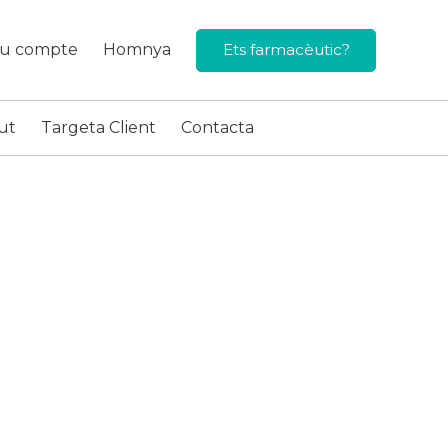
eu compte
Homnya
Ets farmacèutic?
ut
Targeta Client
Contacta