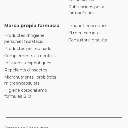
Publicacions per a
farmacèutics
Marca pròpia farmàcia
Intranet ecoceutics
El meu compte
Productes d'higiene
Consultoria gratuïta
personal i hidratació
Productes pel teu nadó
Complements alimenticis
Infusions terapèutiques
Repel·lents d’insectes
Micronutrients i probiòtics
microencapsulats
Higiene corporal amb
fórmules BIO