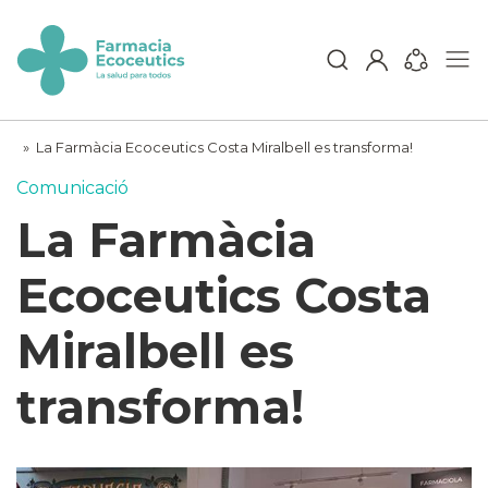
Skip
to
content
ecoceutics
»
La Farmàcia Ecoceutics Costa Miralbell es transforma!
Comunicació
La Farmàcia
Ecoceutics Costa
Miralbell es
transforma!