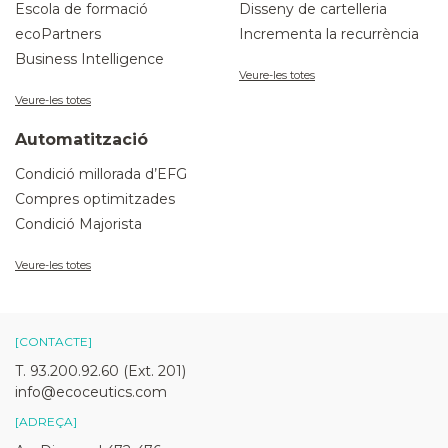
Escola de formació
Disseny de cartelleria
ecoPartners
Incrementa la recurrència
Business Intelligence
Veure-les totes
Veure-les totes
Automatització
Condició millorada d’EFG
Compres optimitzades
Condició Majorista
Veure-les totes
[CONTACTE]
T. 93.200.92.60 (Ext. 201)
info@ecoceutics.com
[ADREÇA]