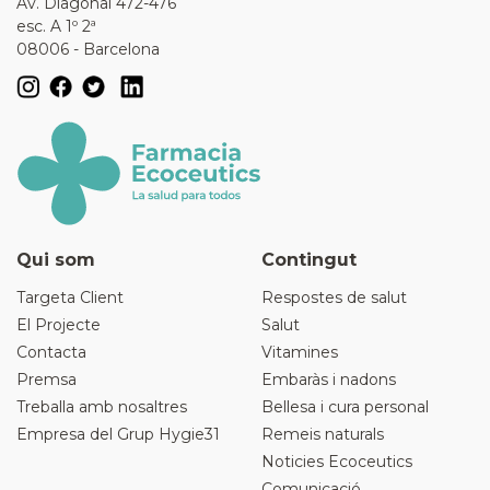
Av. Diagonal 472-476
esc. A 1º 2ª
08006 - Barcelona
Qui som
Contingut
Targeta Client
Respostes de salut
El Projecte
Salut
Contacta
Vitamines
Premsa
Embaràs i nadons
Treballa amb nosaltres
Bellesa i cura personal
Empresa del Grup Hygie31
Remeis naturals
Noticies Ecoceutics
Comunicació