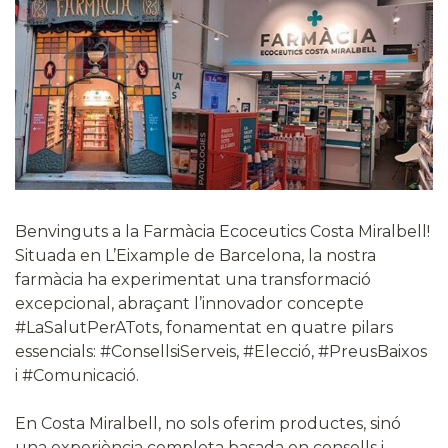
Benvinguts a la Farmàcia Ecoceutics Costa Miralbell!
Situada en L’Eixample de Barcelona, la nostra
farmàcia ha experimentat una transformació
excepcional, abraçant l’innovador concepte
#LaSalutPerATots, fonamentat en quatre pilars
essencials: #ConsellsiServeis, #Elecció, #PreusBaixos
i #Comunicació.
En Costa Miralbell, no sols oferim productes, sinó
una experiència completa basada en consells i