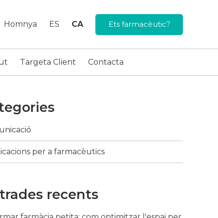
Homnya
ES
CA
Ets farmacèutic?
ut
Targeta Client
Contacta
tegories
nicació
icacions per a farmacèutics
trades recents
rmar farmàcia petita: com optimitzar l'espai per