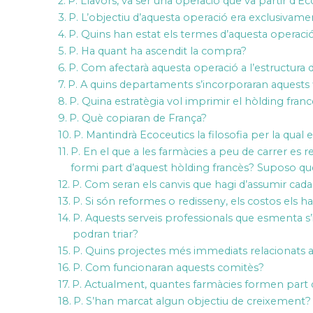
P. Llavors, va ser una operació que va partir d’E
P. L’objectiu d’aquesta operació era exclusiva
P. Quins han estat els termes d’aquesta operaci
P. Ha quant ha ascendit la compra?
P. Com afectarà aquesta operació a l’estructura
P. A quins departaments s’incorporaran aquests 
P. Quina estratègia vol imprimir el hòlding fra
P. Què copiaran de França?
P. Mantindrà Ecoceutics la filosofia per la qual 
P. En el que a les farmàcies a peu de carrer es r
formi part d’aquest hòlding francès? Suposo qu
P. Com seran els canvis que hagi d’assumir cada
P. Si són reformes o redisseny, els costos els h
P. Aquests serveis professionals que esmenta s’
podran triar?
P. Quins projectes més immediats relacionats am
P. Com funcionaran aquests comitès?
P. Actualment, quantes farmàcies formen part 
P. S’han marcat algun objectiu de creixement?