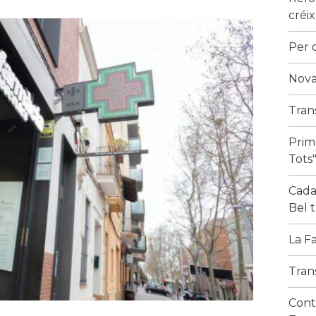
créi
Per q
Nova
Tran
Prim
Tots
Cada
Bel 
La F
Tran
Cont