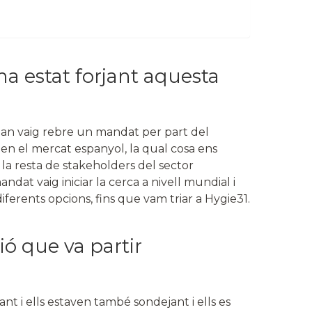
 estat forjant aquesta
 quan vaig rebre un mandat per part del
 en el mercat espanyol, la qual cosa ens
 la resta de stakeholders del sector
mandat vaig iniciar la cerca a nivell mundial i
erents opcions, fins que vam triar a Hygie31.
ió que va partir
nt i ells estaven també sondejant i ells es