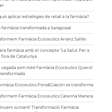
xer
uè aplicar estratègies de retail a la farmàcia?
 farmàcia transformada a Saragossa!
sformem Farmàcia Ecoceutics Arranz Sallés
era farmàcia amb el concepte "La Salut Per a
" fora de Catalunya
 vegada som més! Farmàcia Ecoceutics Querol
transformada
armàcia Ecoceutics Pons&Gascón es transforma
sformem Farmàcia Ecoceutics Caterina Manera
inuem sumant! Transformació Farmàcia