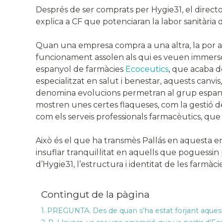
Després de ser comprats per Hygie31, el direct
explica a CF que potenciaran la labor sanitària d
Quan una empresa compra a una altra, la por als
funcionament assolen als qui es veuen immersos
espanyol de farmàcies
Ecoceutics
, que acaba d
especialitzat en salut i benestar, aquests canvis
denomina evolucions permetran al grup espany
mostren unes certes flaqueses, com la gestió del
com els serveis professionals farmacèutics, que
Això és el que ha transmès Pallás en aquesta en
insuflar tranquil·litat en aquells que poguessi
d’Hygie31, l’estructura i identitat de les farmàc
Contingut de la pàgina
PREGUNTA. Des de quan s’ha estat forjant aquest