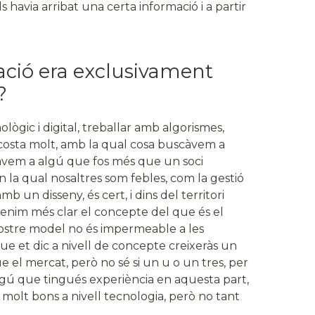
havia arribat una certa informació i a partir
ració era exclusivament
?
lògic i digital, treballar amb algorismes,
. costa molt, amb la qual cosa buscàvem a
àvem a algú que fos més que un soci
 la qual nosaltres som febles, com la gestió
 un disseny, és cert, i dins del territori
enim més clar el concepte del que és el
 nostre model no és impermeable a les
que et dic a nivell de concepte creixeràs un
 el mercat, però no sé si un u o un tres, per
algú que tingués experiència en aquesta part,
olt bons a nivell tecnologia, però no tant