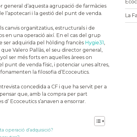
Ecoc
or general d’aquesta agrupació de farmàcies
e l’apotecari i la gestió del punt de venda.
La F
 canvis organitzatius, estructurals i de
 en una operació així. En el cas del grup
e ser adquirida pel hòlding francès
Hygie31
,
, que Valero Pallàs, el seu director general,
ol ser més forts en aquelles àrees on
 punt de venda físic, i potenciar unes altres,
 fonamenten la filosofia d’Ecoceutics.
trevista concedida a CF i que ha servit per a
n pensar que, amb la compra per part
ies d’ Ecoceutics s’anaven a ensorrar.
a operació d’adquisició?