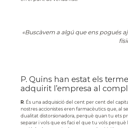
«Buscàvem a algú que ens pogués aju
físi
P. Quins han estat els term
adquirit l’empresa al comp
R
. És una adquisició del cent per cent del capita
nostres accionistes eren farmacèutics que, al se
dualitat distorsionadora, perquè quan tu ets propi
separar i vols que es faci el que tu vols perquè l