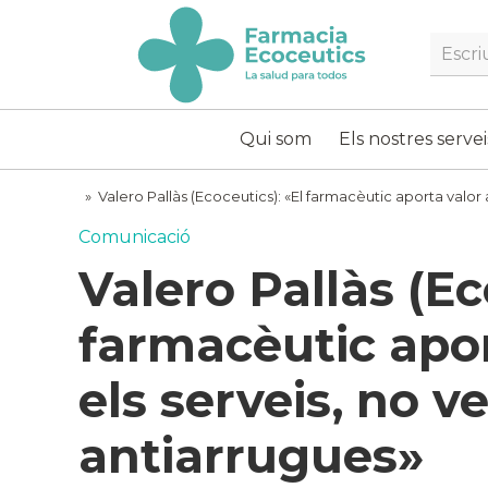
Skip
to
Searc
content
ecoceutics
Qui som
Els nostres servei
»
Valero Pallàs (Ecoceutics): «El farmacèutic aporta valor
Comunicació
Valero Pallàs (Ec
farmacèutic apo
els serveis, no 
antiarrugues»