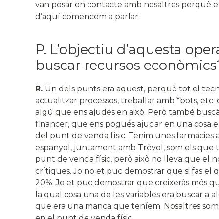
van posar en contacte amb nosaltres perquè els 
d’aquí comencem a parlar.
P. L’objectiu d’aquesta ope
buscar recursos econòmics
R.
Un dels punts era aquest, perquè tot el tecno
actualitzar processos, treballar amb *bots, etc
algú que ens ajudés en això. Però també busc
financer, que ens pogués ajudar en una cosa en
del punt de venda físic. Tenim unes farmàcies amb
espanyol, juntament amb Trèvol, som els que t
punt de venda físic, però això no lleva que el
crítiques. Jo no et puc demostrar que si fas el 
20%. Jo et puc demostrar que creixeràs més que
la qual cosa una de les variables era buscar a 
que era una manca que teníem. Nosaltres som m
en el punt de venda físic.