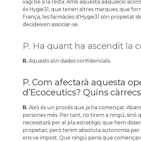
vagi bé a la resta. Amb aquesta adquisició acon
és Hygie31, que tenen altres marques, que fo
França, les farmàcies d’Hygie31 són propietat d
decideixen associar-se.
P. Ha quant ha ascendit la
R.
Aquests són dades confidencials.
P. Com afectarà aquesta ope
d’Ecoceutics? Quins càrrec
R.
Això és un procés que ja ha començat. Abans d
persones més. Per tant, no tirem a ningú, sinó 
necessitarà per al pla estratègic que hem disse
propietari, però tenim absoluta autonomia per a
ens ve impost. Que ningú pensi que començar