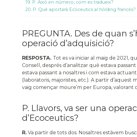
P. Això en número, com es tradueix?
P. Què aportarà Ecoceutics al hòlding francès?
PREGUNTA. Des de quan s’ha
operació d’adquisició?
RESPOSTA.
Tot es va iniciar al maig de 2021,
Consell, després d’analitzar què estava passant
estava passant a nosaltres i com estava actuant
(laboratoris, majoristes, etc.). A partir d’aquest 
vaig començar moure’m per Europa, valorant dif
P. Llavors, va ser una operac
d’Ecoceutics?
R.
Va partir de tots dos. Nosaltres estàvem busca