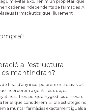
seguim evitar això. Tenim un propietari que
rmen cadenes independents de farmàcies. A
els seus farmacèutics, que lliurement
 compra?
ració a l’estructura
s es mantindran?
e final d’any incorporarem entre sis i vuit
que incorporem a gent. I és que, es
nyat nosaltres, perquè Hygie31 és el nostre
 fer el que considerem. El pla estratègic no
em a muntar farmàcies exactament iguals a