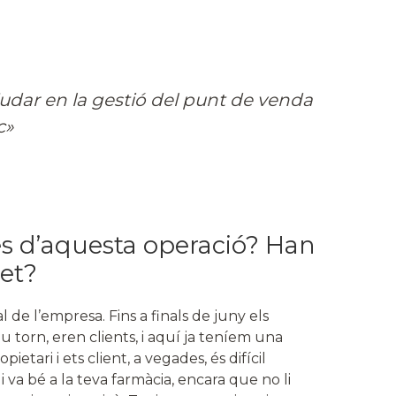
dar en la gestió del punt de venda
c»
es d’aquesta operació? Han
let?
l de l’empresa. Fins a finals de juny els
u torn, eren clients, i aquí ja teníem una
etari i ets client, a vegades, és difícil
i va bé a la teva farmàcia, encara que no li