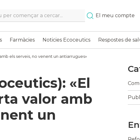
h…
El meu compte
s
Farmàcies
Noticies Ecoceutics
Respostes de sal
 amb els serveis, no venent un antiarrugues»
Ca
oceutics): «El
Comu
rta valor amb
Publ
venent un
En
Refo