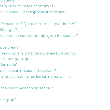
coceutics?
ment buscar recursos econòmics?
ó? Han adquirit l’empresa al complet?
 d’Ecoceutics? Quins càrrecs es mantindran?
fitxatges?
ncès en el funcionament del grup Ecoceutics?
es va crear?
efereix, com els afectarà que ara Ecoceutics
e la imatge, logos…
 farmàcia?
aurà d’assumir cada farmacèutic?
imposaran en totes les farmàcies o elles
b els serveis sanitaris teniu?
del grup?