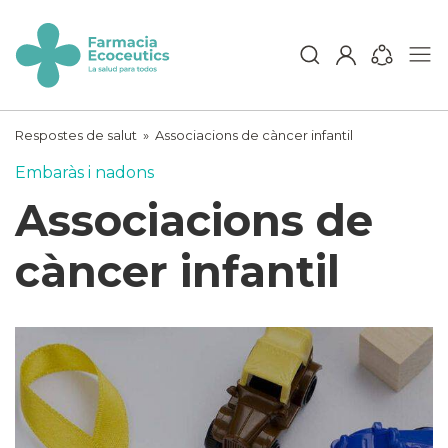
Skip
to
content
ecoceutics
Respostes de salut
»
Associacions de càncer infantil
Embaràs i nadons
Associacions de
càncer infantil