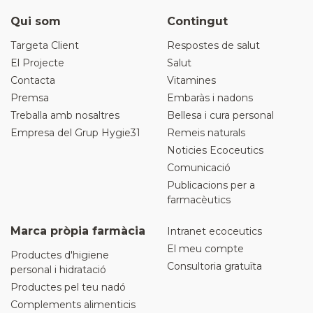
Qui som
Contingut
Targeta Client
Respostes de salut
El Projecte
Salut
Contacta
Vitamines
Premsa
Embaràs i nadons
Treballa amb nosaltres
Bellesa i cura personal
Empresa del Grup Hygie31
Remeis naturals
Noticies Ecoceutics
Comunicació
Publicacions per a
farmacèutics
Marca pròpia farmàcia
Intranet ecoceutics
El meu compte
Productes d'higiene
Consultoria gratuïta
personal i hidratació
Productes pel teu nadó
Complements alimenticis