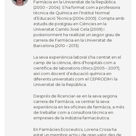
Farmàcia en la Universitat de la República
(2000 – 2004). S’ha format com a professora
tècnica de Química en l’Institut Normal
d’Educació Tècnica (2004-2005). Compta amb
estudis de postgrau en Ciències en la
Universitat Camilo José Cela (2009) i
posteriorment ha realitzat un segon grau de
carrera de Farmàcia en la Universitat de
Barcelona (2010 – 2013).
La seva experiència laboral s’ha centrat en el
camp de la ciència, dins d’hospitals com a
científica de laboratoris clínics (2005 – 2007),
així com docent d’educació química en
diferents universitats com el CEPRODIH i la
Universitat de la República.
Després de llicenciar-se en la seva segona
carrera de Farmàcia, va centrar la seva
experiència en les oficines de farmàcia, a més
de treballar com a consultora tècnica en
empreses de la indústria farmacèutica.
En Farmàcies Ecoceutics, Lorena Crosa ha
estat un membre actiu i de gran valor des de