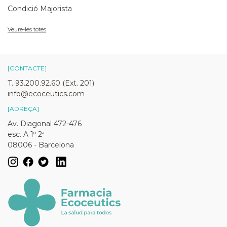
Condició Majorista
Veure-les totes
[CONTACTE]
T. 93.200.92.60 (Ext. 201)
info@ecoceutics.com
[ADREÇA]
Av. Diagonal 472-476
esc. A 1º 2ª
08006 - Barcelona