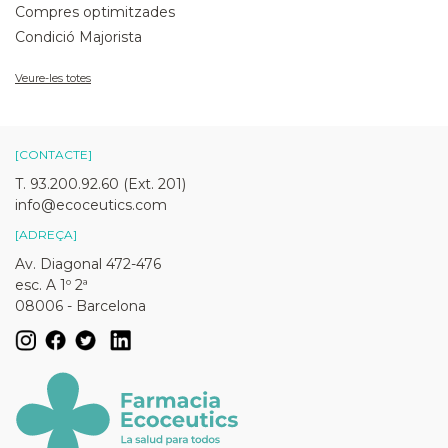
Compres optimitzades
Condició Majorista
Veure-les totes
[CONTACTE]
T. 93.200.92.60 (Ext. 201)
info@ecoceutics.com
[ADREÇA]
Av. Diagonal 472-476
esc. A 1º 2ª
08006 - Barcelona