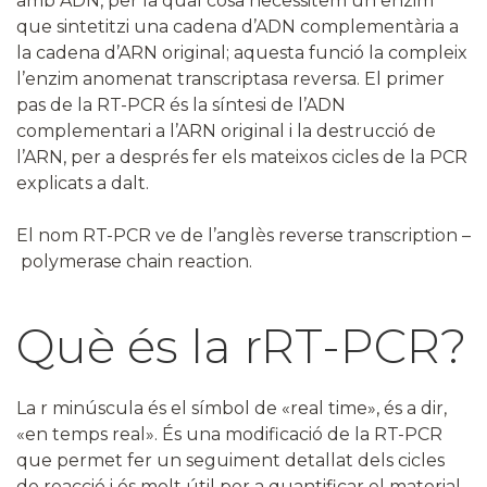
amb ADN, per la qual cosa necessitem un enzim
que sintetitzi una cadena d’ADN complementària a
la cadena d’ARN original; aquesta funció la compleix
l’enzim anomenat transcriptasa reversa. El primer
pas de la RT-PCR és la síntesi de l’ADN
complementari a l’ARN original i la destrucció de
l’ARN, per a després fer els mateixos cicles de la PCR
explicats a dalt.
El nom RT-PCR ve de l’anglès reverse transcription –
polymerase chain reaction.
Què és la rRT-PCR?
La r minúscula és el símbol de «real time», és a dir,
«en temps real». És una modificació de la RT-PCR
que permet fer un seguiment detallat dels cicles
de reacció i és molt útil per a quantificar el material