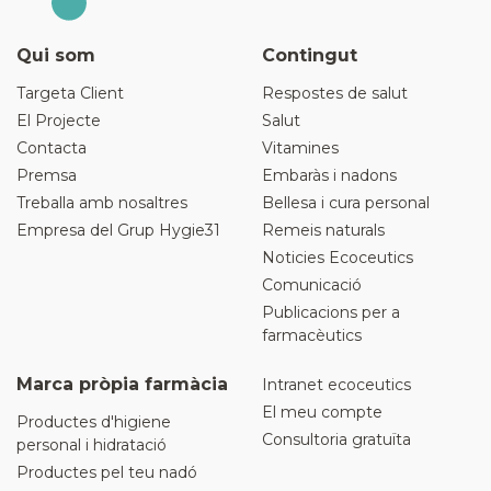
Qui som
Contingut
Targeta Client
Respostes de salut
El Projecte
Salut
Contacta
Vitamines
Premsa
Embaràs i nadons
Treballa amb nosaltres
Bellesa i cura personal
Empresa del Grup Hygie31
Remeis naturals
Noticies Ecoceutics
Comunicació
Publicacions per a
farmacèutics
Marca pròpia farmàcia
Intranet ecoceutics
El meu compte
Productes d'higiene
Consultoria gratuïta
personal i hidratació
Productes pel teu nadó