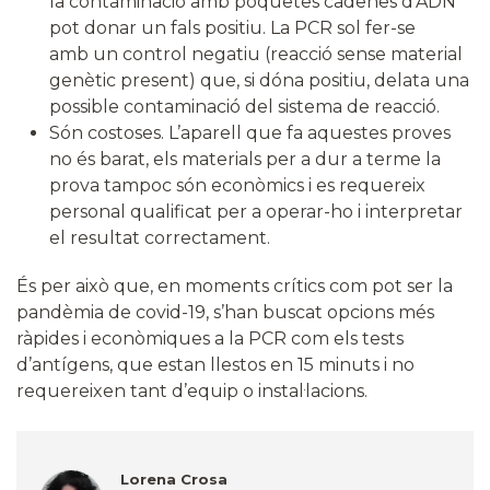
la contaminació amb poquetes cadenes d’ADN
pot donar un fals positiu. La PCR sol fer-se
amb un control negatiu (reacció sense material
genètic present) que, si dóna positiu, delata una
possible contaminació del sistema de reacció.
Són costoses. L’aparell que fa aquestes proves
no és barat, els materials per a dur a terme la
prova tampoc són econòmics i es requereix
personal qualificat per a operar-ho i interpretar
el resultat correctament.
És per això que, en moments crítics com pot ser la
pandèmia de covid-19, s’han buscat opcions més
ràpides i econòmiques a la PCR com els tests
d’antígens, que estan llestos en 15 minuts i no
requereixen tant d’equip o instal·lacions.
Lorena Crosa