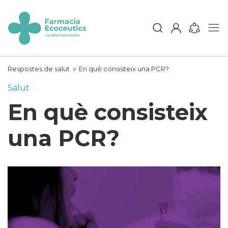
Skip
to
content
ecoceutics
Respostes de salut
»
En què consisteix una PCR?
Salut
En què consisteix
una PCR?