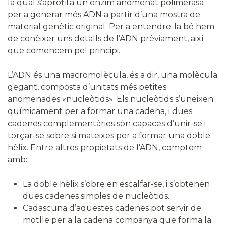
la qual s’aprofita un enzim anomenat polimerasa
per a generar més ADN a partir d’una mostra de
material genètic original. Per a entendre-la bé hem
de conèixer uns detalls de l’ADN prèviament, així
que comencem pel principi.
L’ADN és una macromolècula, és a dir, una molècula
gegant, composta d’unitats més petites
anomenades «nucleòtids». Els nucleòtids s’uneixen
químicament per a formar una cadena, i dues
cadenes complementàries són capaces d’unir-se i
torçar-se sobre si mateixes per a formar una doble
hèlix. Entre altres propietats de l’ADN, comptem
amb:
La doble hèlix s’obre en escalfar-se, i s’obtenen
dues cadenes simples de nucleòtids.
Cadascuna d’aquestes cadenes pot servir de
motlle per a la cadena companya que forma la