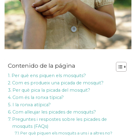
Contenido de la página
Per què ens piquen els mosquits?
Com es produeix una picada de mosquit?
Per què pica la picada del mosquit?
Com és la ronxa típica?
I la ronxa atípica?
Com alleujar les picades de mosquits?
Preguntes i respostes sobre les picades de
mosquits (FAQs)
Per què piquen els mosquits a uns i a altres no?