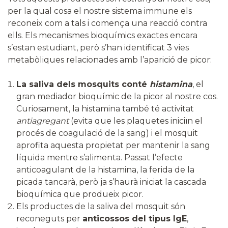
per la qual cosa el nostre sistema immune els
reconeix com a tals i comença una reacció contra
ells. Els mecanismes bioquímics exactes encara
s’estan estudiant, però s’han identificat 3 vies
metabòliques relacionades amb l’aparició de picor:
La saliva dels mosquits conté
histamina
, el
gran mediador bioquímic de la picor al nostre cos.
Curiosament, la histamina també té activitat
antiagregant
(evita que les plaquetes iniciïn el
procés de coagulació de la sang) i el mosquit
aprofita aquesta propietat per mantenir la sang
líquida mentre s’alimenta. Passat l’efecte
anticoagulant de la histamina, la ferida de la
picada tancarà, però ja s’haurà iniciat la cascada
bioquímica que produeix picor.
Els productes de la saliva del mosquit són
reconeguts per
anticossos del tipus IgE
,