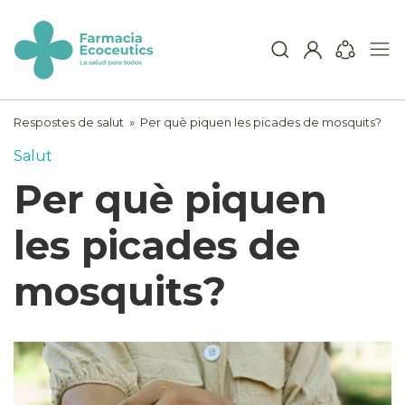
Skip
to
content
ecoceutics
Respostes de salut
»
Per què piquen les picades de mosquits?
Salut
Per què piquen
les picades de
mosquits?