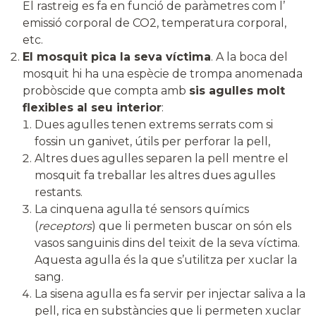
El rastreig es fa en funció de paràmetres com l’
emissió corporal de CO2, temperatura corporal,
etc.
El mosquit pica la seva víctima
. A la boca del
mosquit hi ha una espècie de trompa anomenada
probòscide que compta amb
sis agulles molt
flexibles al seu interior
:
Dues agulles tenen extrems serrats com si
fossin un ganivet, útils per perforar la pell,
Altres dues agulles separen la pell mentre el
mosquit fa treballar les altres dues agulles
restants.
La cinquena agulla té sensors químics
(
receptors
) que li permeten buscar on són els
vasos sanguinis dins del teixit de la seva víctima.
Aquesta agulla és la que s’utilitza per xuclar la
sang.
La sisena agulla es fa servir per injectar saliva a la
pell, rica en substàncies que li permeten xuclar