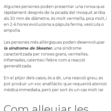
Algunes persones poden presentar una ronxa que
ràpidament després de la picada del mosquit arriba
als 30 mm de diàmetre, és molt vermella, pica molt, i
en 2-6 hores evoluciona a pàpula ferma, vesícula o
ampolla.
Les persones més al·lèrgiques poden desenvolupar
la síndrome de Skeeter
, una síndrome
caracteritzada per ronxes grans, vermelles,
inflamades, calentes i febre com a reacció
generalitzada.
En el pitjor dels casos, és a dir, una reacció greu, es
pot produir un xoc anafilàctic que requerirà atenció
mèdica immediata, però per sort és un cas molt rar.
Com alleujar les