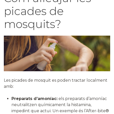
picades de
mosquits?
Les picades de mosquit es poden tractar localment
amb:
Preparats d’amoníac:
els preparats d’amoníac
neutralitzen químicament la histamina,
impedint que actuï. Un exemple és l’After-bite®