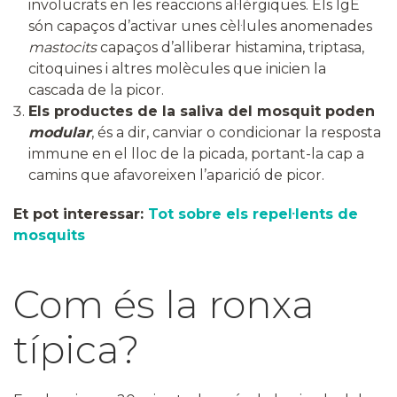
involucrats en les reaccions al·lèrgiques. Els IgE
són capaços d’activar unes cèl·lules anomenades
mastocits
capaços d’alliberar histamina, triptasa,
citoquines i altres molècules que inicien la
cascada de la picor.
Els productes de la saliva del mosquit poden
modular
, és a dir, canviar o condicionar la resposta
immune en el lloc de la picada, portant-la cap a
camins que afavoreixen l’aparició de picor.
Et pot interessar:
Tot sobre els repel·lents de
mosquits
Com és la ronxa
típica?