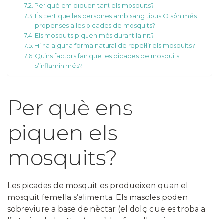
Per què em piquen tant els mosquits?
És cert que les persones amb sang tipus O són més
propenses a les picades de mosquits?
Els mosquits piquen més durant la nit?
Hi ha alguna forma natural de repel·lir els mosquits?
Quins factors fan que les picades de mosquits
s’inflamin més?
Per què ens
piquen els
mosquits?
Les picades de mosquit es produeixen quan el
mosquit femella s’alimenta. Els mascles poden
sobreviure a base de nèctar (el dolç que es troba a