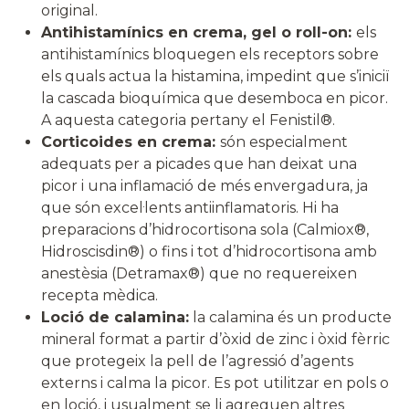
original.
Antihistamínics en crema, gel o roll-on:
els
antihistamínics bloquegen els receptors sobre
els quals actua la histamina, impedint que s’iniciï
la cascada bioquímica que desemboca en picor.
A aquesta categoria pertany el Fenistil®.
Corticoides en crema:
són especialment
adequats per a picades que han deixat una
picor i una inflamació de més envergadura, ja
que són excel·lents antiinflamatoris. Hi ha
preparacions d’hidrocortisona sola (Calmiox®,
Hidroscisdin®) o fins i tot d’hidrocortisona amb
anestèsia (Detramax®) que no requereixen
recepta mèdica.
Loció de calamina:
la calamina és un producte
mineral format a partir d’òxid de zinc i òxid fèrric
que protegeix la pell de l’agressió d’agents
externs i calma la picor. Es pot utilitzar en pols o
en loció, i usualment se li agreguen altres