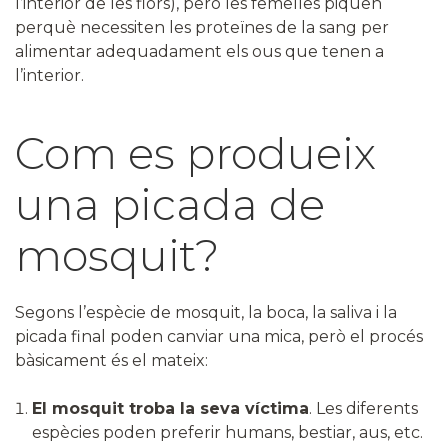
l’interior de les flors), però les femelles piquen
perquè necessiten les proteïnes de la sang per
alimentar adequadament els ous que tenen a
l’interior.
Com es produeix
una picada de
mosquit?
Segons l’espècie de mosquit, la boca, la saliva i la
picada final poden canviar una mica, però el procés
bàsicament és el mateix:
El mosquit troba la seva víctima
. Les diferents
espècies poden preferir humans, bestiar, aus, etc.