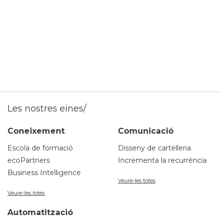
Les nostres eines/
Coneixement
Comunicació
Escola de formació
Disseny de cartelleria
ecoPartners
Incrementa la recurrència
Business Intelligence
Veure-les totes
Veure-les totes
Automatització