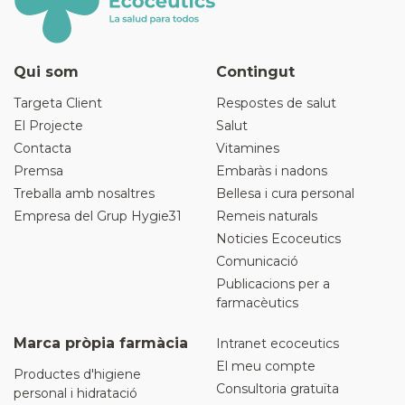
Qui som
Contingut
Targeta Client
Respostes de salut
El Projecte
Salut
Contacta
Vitamines
Premsa
Embaràs i nadons
Treballa amb nosaltres
Bellesa i cura personal
Empresa del Grup Hygie31
Remeis naturals
Noticies Ecoceutics
Comunicació
Publicacions per a
farmacèutics
Marca pròpia farmàcia
Intranet ecoceutics
El meu compte
Productes d'higiene
Consultoria gratuïta
personal i hidratació