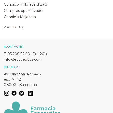
Condició millorada d’EFG
Compres optimitzades
Condició Majorista
Veure-les totes
[CONTACTE]
T. 93.200.92.60 (Ext. 201)
info@ecoceutics.com
[ADREÇA]
Av. Diagonal 472-476
esc. A 1º 2ª
08006 - Barcelona