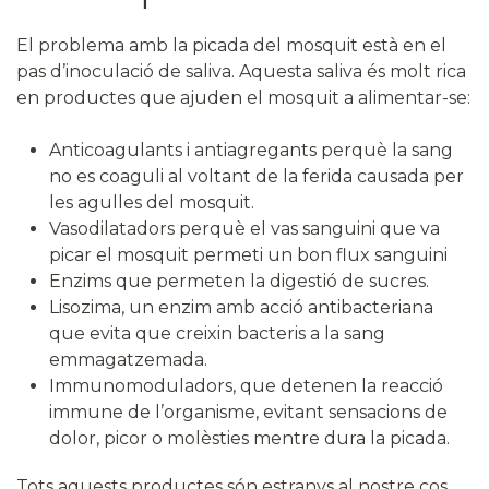
El problema amb la picada del mosquit està en el
pas d’inoculació de saliva. Aquesta saliva és molt rica
en productes que ajuden el mosquit a alimentar-se:
Anticoagulants i antiagregants perquè la sang
no es coaguli al voltant de la ferida causada per
les agulles del mosquit.
Vasodilatadors perquè el vas sanguini que va
picar el mosquit permeti un bon flux sanguini
Enzims que permeten la digestió de sucres.
Lisozima, un enzim amb acció antibacteriana
que evita que creixin bacteris a la sang
emmagatzemada.
Immunomoduladors, que detenen la reacció
immune de l’organisme, evitant sensacions de
dolor, picor o molèsties mentre dura la picada.
Tots aquests productes són estranys al nostre cos,