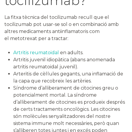
tocilizumab?
La fitxa tècnica del tocilizumab recull que el
tocilizumab pot usar-se sol o en combinació amb
altres medicaments antiinflamatoris com
el metotrexat per a tractar:
Artritis reumatoidal
en adults.
Artritis juvenil idiopàtica (abans anomenada
artritis reumatoidal juvenil).
Arteritis de cèl·lules gegants, una inflamació de
la capa que recobreix les artèries.
Síndrome d’alliberament de citocines greu o
potencialment mortal. La síndrome
d’alliberament de citocines es produeix després
de certs tractaments oncològics. Les citocines
són molècules senyalitzadores del nostre
sistema immune molt necessàries, però quan
s’alliberen totes juntes i en excés poden