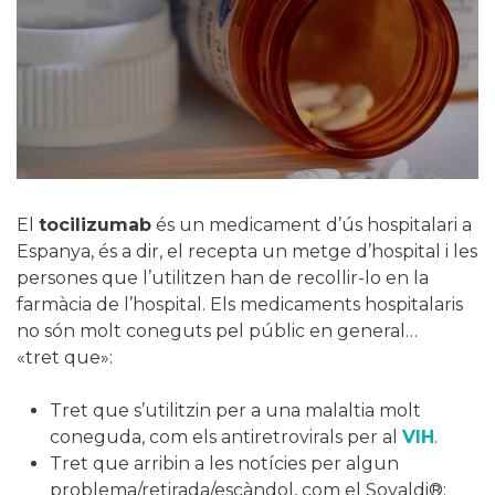
El
tocilizumab
és un medicament d’ús hospitalari a
Espanya, és a dir, el recepta un metge d’hospital i les
persones que l’utilitzen han de recollir-lo en la
farmàcia de l’hospital. Els medicaments hospitalaris
no són molt coneguts pel públic en general…
«tret que»:
Tret que s’utilitzin per a una malaltia molt
coneguda, com els antiretrovirals per al
VIH
.
Tret que arribin a les notícies per algun
problema/retirada/escàndol, com el Sovaldi®: