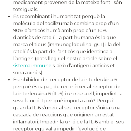
medicament provenen de la mateixa font i són
tots iguals.
És recombinant i humanitzat perquè la
molècula del tocilizumab combina prop d’un
90% d’anticòs humà amb prop d’un 10%
d’anticòs de ratolí. La part humana és la que
marca el tipus (immunoglobulina IgG1) i la del
ratolí és la part de l’anticòs que identifica a
l’antigen (pots llegir el nostre article sobre el
sistema immune
si això d’antigen i anticòs et
sona a xinès).
És inhibidor del receptor de la interleukina 6
perquè és capaç de reconèixer al receptor de
la interleukina 6 (IL-6) i unir-se a ell, impedint la
seva funció. I per què importa això? Perquè
quan la IL-6 s’uneix al seu receptor s’inicia una
cascada de reaccions que originen un estat
inflamatori. Impedir la unió de la IL-6 amb el seu
receptor equival a impedir l’evolució de