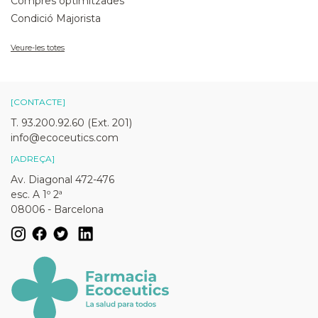
Compres optimitzades
Condició Majorista
Veure-les totes
[CONTACTE]
T. 93.200.92.60 (Ext. 201)
info@ecoceutics.com
[ADREÇA]
Av. Diagonal 472-476
esc. A 1º 2ª
08006 - Barcelona