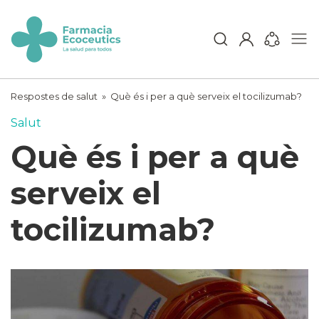
Skip
to
content
ecoceutics
Respostes de salut
»
Què és i per a què serveix el tocilizumab?
Salut
Què és i per a què
serveix el
tocilizumab?