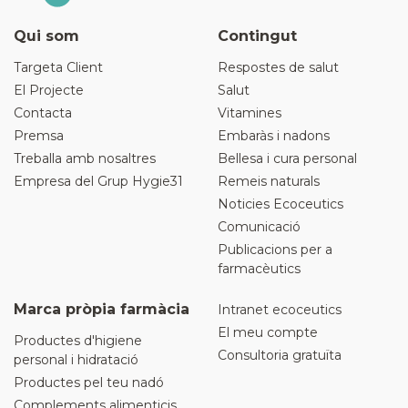
Qui som
Contingut
Targeta Client
Respostes de salut
El Projecte
Salut
Contacta
Vitamines
Premsa
Embaràs i nadons
Treballa amb nosaltres
Bellesa i cura personal
Empresa del Grup Hygie31
Remeis naturals
Noticies Ecoceutics
Comunicació
Publicacions per a
farmacèutics
Marca pròpia farmàcia
Intranet ecoceutics
El meu compte
Productes d'higiene
Consultoria gratuïta
personal i hidratació
Productes pel teu nadó
Complements alimenticis