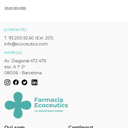
Veure-les totes
[CONTACTE]
T. 93.200.92.60 (Ext. 201)
info@ecoceutics.com
[ADREÇA]
Av. Diagonal 472-476
esc. A 1º 2ª
08006 - Barcelona
Qui som
Contingut