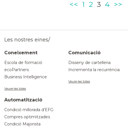
Page
Page
Page
Page
<<
1
2
3
4
>>
Les nostres eines/
Coneixement
Comunicació
Escola de formació
Disseny de cartelleria
ecoPartners
Incrementa la recurrència
Business Intelligence
Veure-les totes
Veure-les totes
Automatització
Condició millorada d’EFG
Compres optimitzades
Condició Majorista