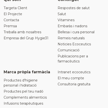
Targeta Client
Respostes de salut
El Projecte
Salut
Contacta
Vitamines
Premsa
Embaràs i nadons
Treballa amb nosaltres
Bellesa i cura personal
Empresa del Grup Hygie31
Remeis naturals
Noticies Ecoceutics
Comunicació
Publicacions per a
farmacèutics
Marca pròpia farmàcia
Intranet ecoceutics
El meu compte
Productes d'higiene
Consultoria gratuïta
personal i hidratació
Productes pel teu nadó
Complements alimenticis
Infusions terapèutiques