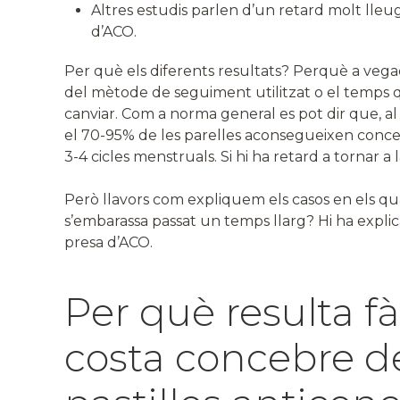
Altres estudis parlen d’un retard molt lleu
d’ACO.
Per què els diferents resultats? Perquè a veg
del mètode de seguiment utilitzat o el temps q
canviar. Com a norma general es pot dir que, al
el 70-95% de les parelles aconsegueixen conceb
3-4 cicles menstruals. Si hi ha retard a tornar a
Però llavors com expliquem els casos en els qua
s’embarassa passat un temps llarg? Hi ha expli
presa d’ACO.
Per què resulta f
costa concebre d