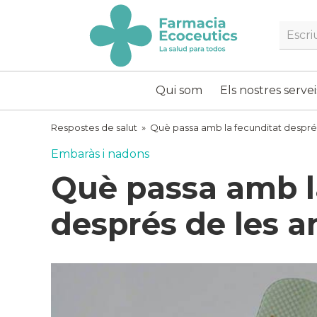
Skip
to
Searc
content
ecoceutics
Qui som
Els nostres servei
Respostes de salut
»
Què passa amb la fecunditat despré
Embaràs i nadons
Què passa amb l
després de les a