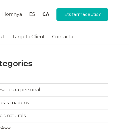
Homnya
ES
CA
Ets farmacèutic?
ut
Targeta Client
Contacta
tegories
t
sa i cura personal
ràs i nadons
is naturals
mines