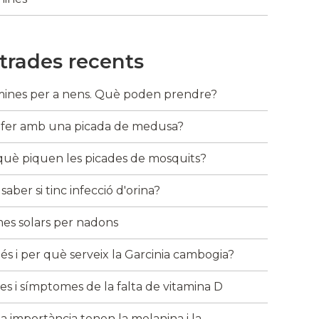
trades recents
mines per a nens. Què poden prendre?
fer amb una picada de medusa?
què piquen les picades de mosquits?
aber si tinc infecció d'orina?
es solars per nadons
és i per què serveix la Garcinia cambogia?
es i símptomes de la falta de vitamina D
a importància tenen la melanina i la