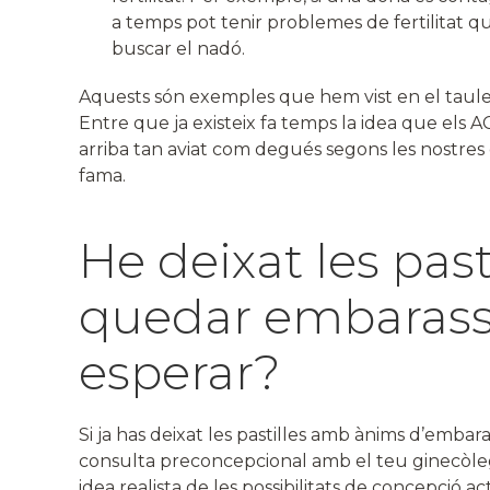
a temps pot tenir problemes de fertilitat q
buscar el nadó.
Aquests són exemples que hem vist en el taulell
Entre que ja existeix fa temps la idea que els A
arriba tan aviat com degués segons les nostres
fama.
He deixat les pasti
quedar embarass
esperar?
Si ja has deixat les pastilles amb ànims d’emba
consulta preconcepcional amb el teu ginecòleg
idea realista de les possibilitats de concepció 