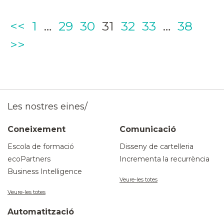
Page
Page
Page
Page
Page
Page
Page
<<
1
…
29
30
31
32
33
…
38
>>
Les nostres eines/
Coneixement
Comunicació
Escola de formació
Disseny de cartelleria
ecoPartners
Incrementa la recurrència
Business Intelligence
Veure-les totes
Veure-les totes
Automatització