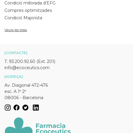
Condició millorada d’EFG
Compres optimitzades
Condició Majorista
Veure-les totes
[CONTACTE]
T. 93.200.92.60 (Ext. 201)
info@ecoceutics.com
[ADREÇA]
Av. Diagonal 472-476
esc. A 1º 2ª
08006 - Barcelona