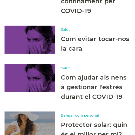
confinament per
COVID-19
Salut
Com evitar tocar-nos
la cara
Salut
Com ajudar als nens
a gestionar l’estrès
durant el COVID-19
Bellesa i cura personal
Protector solar: quin
és el millor per mi?