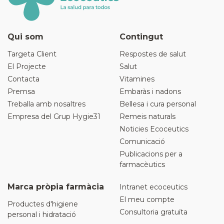
Qui som
Contingut
Targeta Client
Respostes de salut
El Projecte
Salut
Contacta
Vitamines
Premsa
Embaràs i nadons
Treballa amb nosaltres
Bellesa i cura personal
Empresa del Grup Hygie31
Remeis naturals
Noticies Ecoceutics
Comunicació
Publicacions per a
farmacèutics
Marca pròpia farmàcia
Intranet ecoceutics
El meu compte
Productes d'higiene
Consultoria gratuïta
personal i hidratació