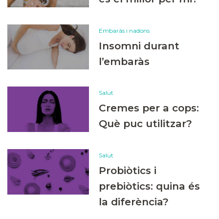
Embaràs i nadons
Insomni durant
l’embaràs
Salut
Cremes per a cops:
Què puc utilitzar?
Salut
Probiòtics i
prebiòtics: quina és
la diferència?