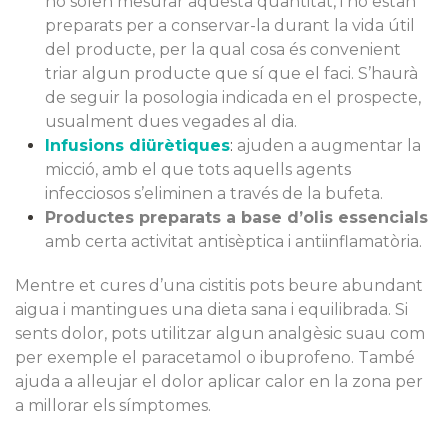
no solen mesurar aquesta quantitat, i no estan
preparats per a conservar-la durant la vida útil
del producte, per la qual cosa és convenient
triar algun producte que sí que el faci. S’haurà
de seguir la posologia indicada en el prospecte,
usualment dues vegades al dia.
Infusions diürètiques
:
ajuden a augmentar la
micció, amb el que tots aquells agents
infecciosos s’eliminen a través de la bufeta.
Productes preparats a base d’olis essencials
amb certa activitat antisèptica i antiinflamatòria.
Mentre et cures d’una cistitis pots beure abundant
aigua i mantingues una dieta sana i equilibrada. Si
sents dolor, pots utilitzar algun analgèsic suau com
per exemple el paracetamol o ibuprofeno. També
ajuda a alleujar el dolor aplicar calor en la zona per
a millorar els símptomes.