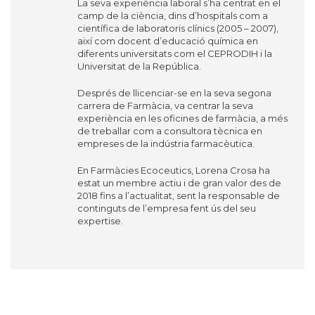
La seva experiència laboral s’ha centrat en el
camp de la ciència, dins d’hospitals com a
científica de laboratoris clínics (2005 – 2007),
així com docent d’educació química en
diferents universitats com el CEPRODIH i la
Universitat de la República.
Després de llicenciar-se en la seva segona
carrera de Farmàcia, va centrar la seva
experiència en les oficines de farmàcia, a més
de treballar com a consultora tècnica en
empreses de la indústria farmacèutica.
En Farmàcies Ecoceutics, Lorena Crosa ha
estat un membre actiu i de gran valor des de
2018 fins a l’actualitat, sent la responsable de
continguts de l’empresa fent ús del seu
expertise.