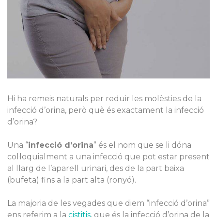
Hi ha remeis naturals per reduir les molèsties de la
infecció d’orina, però què és exactament la infecció
d’orina?
Una “
infecció d’orina
” és el nom que se li dóna
col·loquialment a una infecció que pot estar present
al llarg de l’aparell urinari, des de la part baixa
(bufeta) fins a la part alta (ronyó).
La majoria de les vegades que diem “infecció d’orina”
ens referim a la
cistitis
, que és la infecció d’orina de la