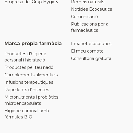
Empresa del Grup Hygie31
Remeis naturals
Noticies Ecoceutics
Comunicació
Publicacions per a
farmacèutics
Marca pròpia farmàcia
Intranet ecoceutics
El meu compte
Productes d'higiene
Consultoria gratuïta
personal i hidratació
Productes pel teu nadó
Complements alimenticis
Infusions terapèutiques
Repel·lents d’insectes
Micronutrients i probiòtics
microencapsulats
Higiene corporal amb
fórmules BIO