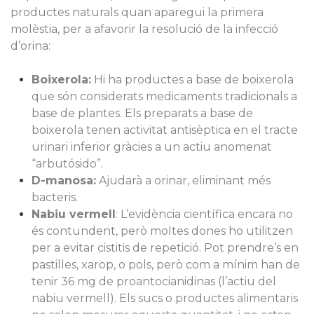
productes naturals quan aparegui la primera
molèstia, per a afavorir la resolució de la infecció
d’orina:
Boixerola:
Hi ha productes a base de boixerola
que són considerats medicaments tradicionals a
base de plantes. Els preparats a base de
boixerola tenen activitat antisèptica en el tracte
urinari inferior gràcies a un actiu anomenat
“arbutósido”.
D-manosa:
Ajudarà a orinar, eliminant més
bacteris.
Nabiu vermell
: L’evidència científica encara no
és contundent, però moltes dones ho utilitzen
per a evitar cistitis de repetició. Pot prendre’s en
pastilles, xarop, o pols, però com a mínim han de
tenir 36 mg de proantocianidinas (l’actiu del
nabiu vermell). Els sucs o productes alimentaris