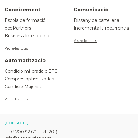
Coneixement
Comunicació
Escola de formació
Disseny de cartelleria
ecoPartners
Incrementa la recurrència
Business Intelligence
Veure-les totes
Veure-les totes
Automatització
Condició millorada d’EFG
Compres optimitzades
Condició Majorista
Veure-les totes
[CONTACTE]
T. 93.200.92.60 (Ext. 201)