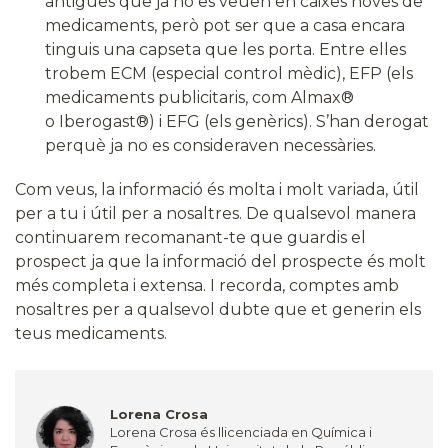
antigues que ja no es veuen en caixes noves de
medicaments, però pot ser que a casa encara
tinguis una capseta que les porta. Entre elles
trobem ECM (especial control mèdic), EFP (els
medicaments publicitaris, com Almax®
o Iberogast®) i EFG (els genèrics). S’han derogat
perquè ja no es consideraven necessàries.
Com veus, la informació és molta i molt variada, útil
per a tu i útil per a nosaltres. De qualsevol manera
continuarem recomanant-te que guardis el
prospect ja que la informació del prospecte és molt
més completa i extensa. I recorda, comptes amb
nosaltres per a qualsevol dubte que et generin els
teus medicaments.
Lorena Crosa
Lorena Crosa és llicenciada en Química i