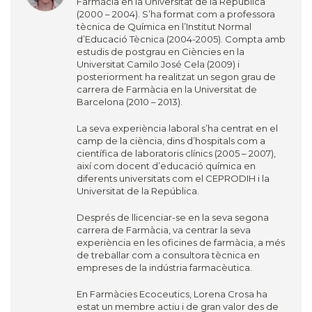
Farmàcia en la Universitat de la República
(2000 – 2004). S’ha format com a professora
tècnica de Química en l’Institut Normal
d’Educació Tècnica (2004-2005). Compta amb
estudis de postgrau en Ciències en la
Universitat Camilo José Cela (2009) i
posteriorment ha realitzat un segon grau de
carrera de Farmàcia en la Universitat de
Barcelona (2010 – 2013).
La seva experiència laboral s’ha centrat en el
camp de la ciència, dins d’hospitals com a
científica de laboratoris clínics (2005 – 2007),
així com docent d’educació química en
diferents universitats com el CEPRODIH i la
Universitat de la República.
Després de llicenciar-se en la seva segona
carrera de Farmàcia, va centrar la seva
experiència en les oficines de farmàcia, a més
de treballar com a consultora tècnica en
empreses de la indústria farmacèutica.
En Farmàcies Ecoceutics, Lorena Crosa ha
estat un membre actiu i de gran valor des de