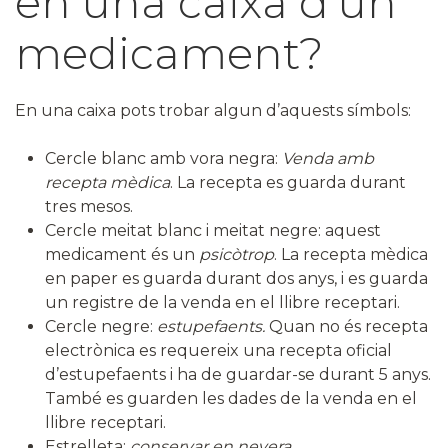
en una caixa d’un
medicament?
En una caixa pots trobar algun d’aquests símbols:
Cercle blanc amb vora negra:
Venda amb
recepta mèdica
. La recepta es guarda durant
tres mesos.
Cercle meitat blanc i meitat negre: aquest
medicament és un
psicòtrop
. La recepta mèdica
en paper es guarda durant dos anys, i es guarda
un registre de la venda en el llibre receptari.
Cercle negre:
estupefaents.
Quan no és recepta
electrònica es requereix una recepta oficial
d’estupefaents i ha de guardar-se durant 5 anys.
També es guarden les dades de la venda en el
llibre receptari.
Estrelleta:
conservar en nevera.