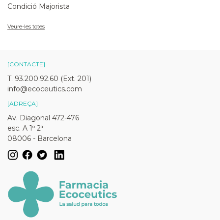
Condició Majorista
Veure-les totes
[CONTACTE]
T. 93.200.92.60 (Ext. 201)
info@ecoceutics.com
[ADREÇA]
Av. Diagonal 472-476
esc. A 1º 2ª
08006 - Barcelona