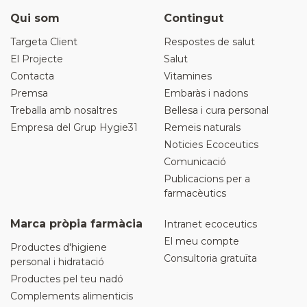
Qui som
Contingut
Targeta Client
Respostes de salut
El Projecte
Salut
Contacta
Vitamines
Premsa
Embaràs i nadons
Treballa amb nosaltres
Bellesa i cura personal
Empresa del Grup Hygie31
Remeis naturals
Noticies Ecoceutics
Comunicació
Publicacions per a
farmacèutics
Marca pròpia farmàcia
Intranet ecoceutics
El meu compte
Productes d'higiene
Consultoria gratuïta
personal i hidratació
Productes pel teu nadó
Complements alimenticis