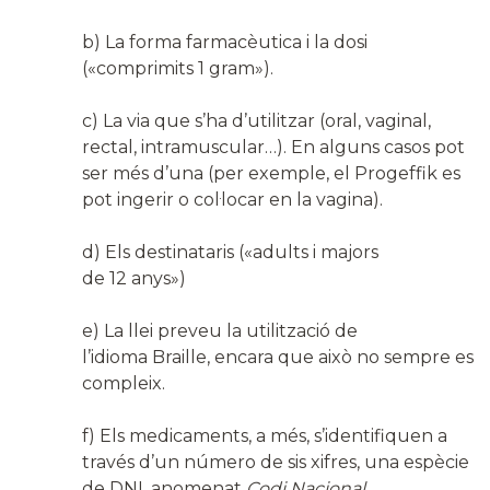
b) La forma farmacèutica i la dosi
(«comprimits 1 gram»).
c) La via que s’ha d’utilitzar (oral, vaginal,
rectal, intramuscular…). En alguns casos pot
ser més d’una (per exemple, el Progeffik es
pot ingerir o col·locar en la vagina).
d) Els destinataris («adults i majors
de 12 anys»)
e) La llei preveu la utilització de
l’idioma Braille, encara que això no sempre es
compleix.
f) Els medicaments, a més, s’identifiquen a
través d’un número de sis xifres, una espècie
de DNI, anomenat
Codi Nacional.