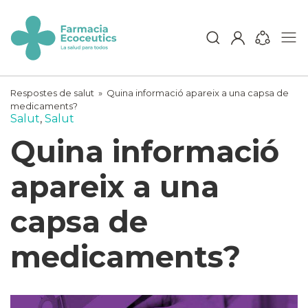
Skip
to
content
ecoceutics
Respostes de salut
»
Quina informació apareix a una capsa de
medicaments?
Salut
,
Salut
Quina informació
apareix a una
capsa de
medicaments?