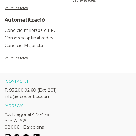
Veure-les totes
Veure-les totes
Automatització
Condició millorada d’EFG
Compres optimitzades
Condició Majorista
Veure-les totes
[CONTACTE]
T. 93.200.92.60 (Ext. 201)
info@ecoceutics.com
[ADREÇA]
Av. Diagonal 472-476
esc. A 1º 2ª
08006 - Barcelona