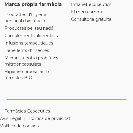
Marca pròpia farmàcia
Intranet ecoceutics
El meu compte
Productes d'higiene
Consultoria gratuïta
personal i hidratació
Productes pel teu nadó
Complements alimenticis
Infusions terapèutiques
Repel·lents d’insectes
Micronutrients i probiòtics
microencapsulats
Higiene corporal amb
fórmules BIO
Farmàcies Ecoceutics
Avís Legal
Política de privacitat
Política de cookies