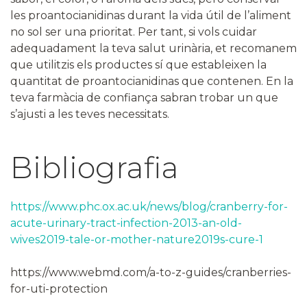
les proantocianidinas durant la vida útil de l’aliment
no sol ser una prioritat. Per tant, si vols cuidar
adequadament la teva salut urinària, et recomanem
que utilitzis els productes sí que estableixen la
quantitat de proantocianidinas que contenen. En la
teva farmàcia de confiança sabran trobar un que
s’ajusti a les teves necessitats.
Bibliografia
https://www.phc.ox.ac.uk/news/blog/cranberry-for-
acute-urinary-tract-infection-2013-an-old-
wives2019-tale-or-mother-nature2019s-cure-1
https://www.webmd.com/a-to-z-guides/cranberries-
for-uti-protection