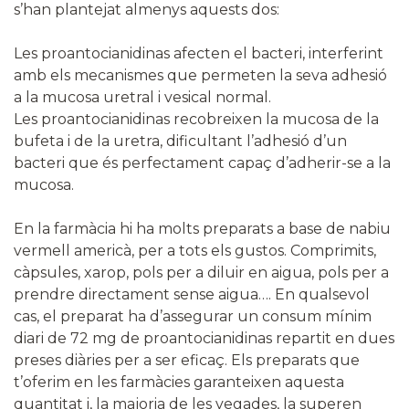
s’han plantejat almenys aquests dos:
Les proantocianidinas afecten el bacteri, interferint
amb els mecanismes que permeten la seva adhesió
a la mucosa uretral i vesical normal.
Les proantocianidinas recobreixen la mucosa de la
bufeta i de la uretra, dificultant l’adhesió d’un
bacteri que és perfectament capaç d’adherir-se a la
mucosa.
En la farmàcia hi ha molts preparats a base de nabiu
vermell americà, per a tots els gustos. Comprimits,
càpsules, xarop, pols per a diluir en aigua, pols per a
prendre directament sense aigua…. En qualsevol
cas, el preparat ha d’assegurar un consum mínim
diari de 72 mg de proantocianidinas repartit en dues
preses diàries per a ser eficaç. Els preparats que
t’oferim en les farmàcies garanteixen aquesta
quantitat i, la majoria de les vegades, la superen