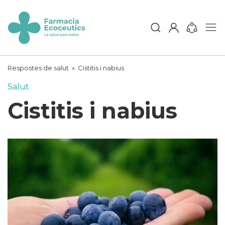
Skip
to
content
ecoceutics
Respostes de salut
»
Cistitis i nabius
Salut
Cistitis i nabius