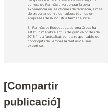
Després de llicenciar-se en la seva segona
carrera de Farmàcia, va centrar la seva
experiència en les oficines de farmàcia, a més
de treballar com a consultora tècnica en
empreses de la indústria farmacèutica.
En Farmàcies Ecoceutics, Lorena Crosa ha
estat un membre actiu i de gran valor des de
2018 fins a l’actualitat, sent la responsable de
continguts de l’empresa fent ús del seu
expertise.
[Compartir
publicació]