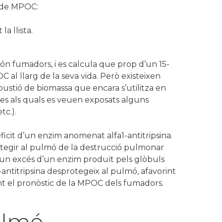
ió de MPOC:
a llista.
n fumadors, i es calcula que prop d’un 15-
l llarg de la seva vida. Però existeixen
ustió de biomassa que encara s’utilitza en
es als quals es veuen exposats alguns
tc.).
èficit d’un enzim anomenat alfa1-antitripsina.
protegir al pulmó de la destrucció pulmonar
r un excés d’un enzim produït pels glòbuls
1-antitripsina desprotegeix al pulmó, afavorint
nt el pronòstic de la MPOC dels fumadors.
ulmó