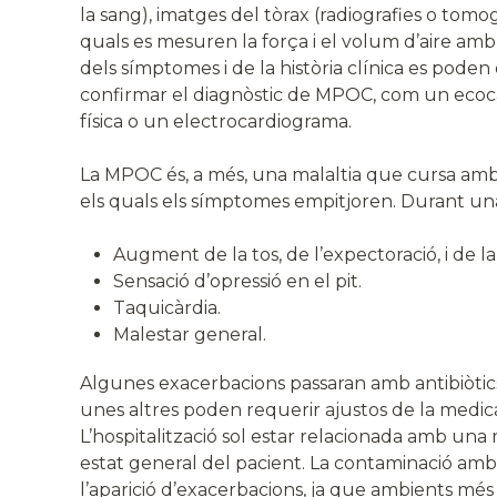
la sang), imatges del tòrax (radiografies o tomo
quals es mesuren la força i el volum d’aire am
dels símptomes i de la història clínica es pod
confirmar el diagnòstic de MPOC, com un ecocar
física o un electrocardiograma.
La MPOC és, a més, una malaltia que cursa amb
els quals els símptomes empitjoren. Durant una
Augment de la tos, de l’expectoració, i de la
Sensació d’opressió en el pit.
Taquicàrdia.
Malestar general.
Algunes exacerbacions passaran amb antibiòti
unes altres poden requerir ajustos de la medicaci
L’hospitalització sol estar relacionada amb una
estat general del pacient. La contaminació amb
l’aparició d’exacerbacions, ja que ambients m