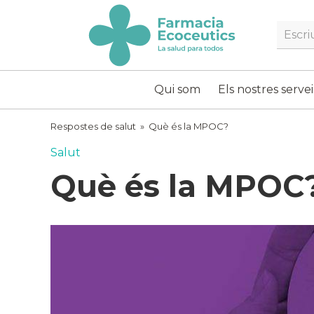
Skip
to
Searc
content
ecoceutics
Qui som
Els nostres servei
Respostes de salut
»
Què és la MPOC?
Salut
Què és la MPOC