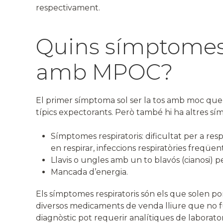
respectivament.
Quins símptomes
amb MPOC?
El primer símptoma sol ser la tos amb moc que p
típics expectorants. Però també hi ha altres s
Símptomes respiratoris: dificultat per a respir
en respirar, infeccions respiratòries freqüent
Llavis o ungles amb un to blavós (cianosi) pe
Mancada d’energia.
Els símptomes respiratoris són els que solen por
diversos medicaments de venda lliure que no fun
diagnòstic pot requerir analítiques de laborator