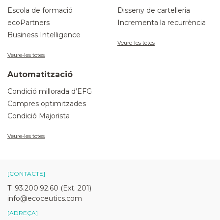
Escola de formació
Disseny de cartelleria
ecoPartners
Incrementa la recurrència
Business Intelligence
Veure-les totes
Veure-les totes
Automatització
Condició millorada d’EFG
Compres optimitzades
Condició Majorista
Veure-les totes
[CONTACTE]
T. 93.200.92.60 (Ext. 201)
info@ecoceutics.com
[ADREÇA]