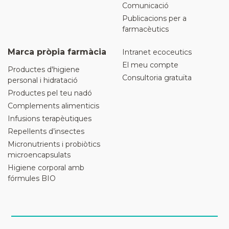
Comunicació
Publicacions per a
farmacèutics
Marca pròpia farmàcia
Intranet ecoceutics
El meu compte
Productes d'higiene
Consultoria gratuïta
personal i hidratació
Productes pel teu nadó
Complements alimenticis
Infusions terapèutiques
Repel·lents d’insectes
Micronutrients i probiòtics
microencapsulats
Higiene corporal amb
fórmules BIO