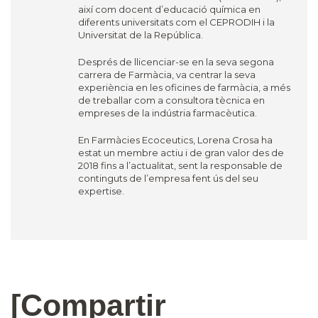
així com docent d’educació química en
diferents universitats com el CEPRODIH i la
Universitat de la República.
Després de llicenciar-se en la seva segona
carrera de Farmàcia, va centrar la seva
experiència en les oficines de farmàcia, a més
de treballar com a consultora tècnica en
empreses de la indústria farmacèutica.
En Farmàcies Ecoceutics, Lorena Crosa ha
estat un membre actiu i de gran valor des de
2018 fins a l’actualitat, sent la responsable de
continguts de l’empresa fent ús del seu
expertise.
[Compartir