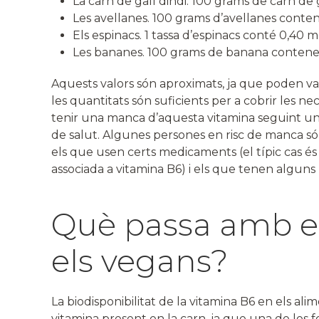
La carn de gall dindi. 100 grams de carn de
Les avellanes. 100 grams d’avellanes conte
Els espinacs. 1 tassa d’espinacs conté 0,40 
Les bananes. 100 grams de banana contene
Aquests valors són aproximats, ja que poden var
les quantitats són suficients per a cobrir les nece
tenir una manca d’aquesta vitamina seguint un
de salut. Algunes persones en risc de manca só
els que usen certs medicaments (el típic cas és e
associada a vitamina B6) i els que tenen algun
Què passa amb el
els vegans?
La biodisponibilitat de la vitamina B6 en els al
vitamina present en la carn, ja que una de les 