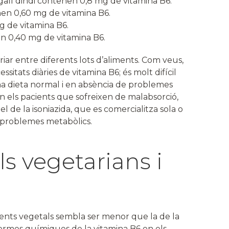
 gall dindi contenen 0,8 mg de vitamina B6.
nen 0,60 mg de vitamina B6.
mg de vitamina B6.
n 0,40 mg de vitamina B6.
iar entre diferents lots d’aliments. Com veus,
ssitats diàries de vitamina B6; és molt difícil
a dieta normal i en absència de problemes
n els pacients que sofreixen de malabsorció,
l de la isoniazida, que es comercialitza sola o
s problemes metabòlics.
s vegetarians i
iments vegetals sembla ser menor que la de la
formes químiques de la vitamina B6 en els