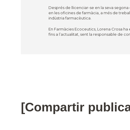
Després de llicenciar-se en la seva segona 
en les oficines de farmàcia, a més de treba
indústria farmacèutica.
En Farmàcies Ecoceutics, Lorena Crosa ha e
fins a l’actualitat, sent la responsable de c
[Compartir publica