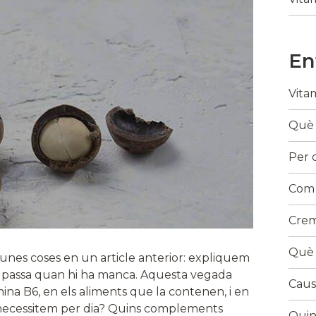
En
Vita
Què 
Per 
Com s
Crem
Què 
unes coses en un article anterior: expliquem
què passa quan hi ha manca. Aquesta vegada
Caus
mina B6, en els aliments que la contenen, i en
necessitem per dia? Quins complements
Quin