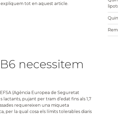
o expliquem tot en aquest article.
lipo
Quina
Reme
 B6 necessitem
 l’EFSA (Agència Europea de Seguretat
 lactants, pujant per tram d’edat fins als 1,7
assades requereixen una miqueta
, per la qual cosa els límits tolerables diaris