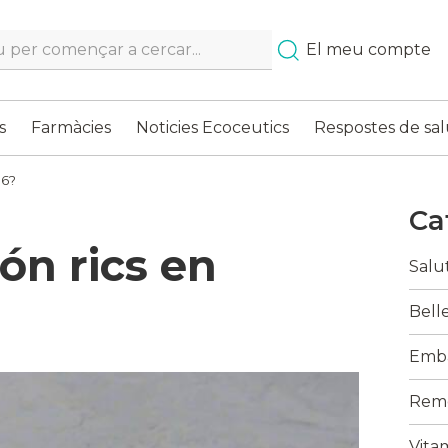
h…
El meu compte
s
Farmàcies
Noticies Ecoceutics
Respostes de sal
B6?
Ca
ón rics en
Salu
Belle
Emba
Reme
Vita