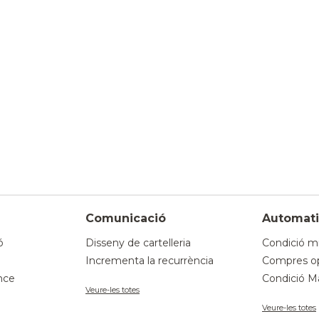
Comunicació
Automati
ó
Disseny de cartelleria
Condició mi
Incrementa la recurrència
Compres op
nce
Condició Ma
Veure-les totes
Veure-les totes