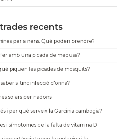
trades recents
mines per a nens. Què poden prendre?
fer amb una picada de medusa?
què piquen les picades de mosquits?
aber si tinc infecció d'orina?
es solars per nadons
és i per què serveix la Garcinia cambogia?
es i símptomes de la falta de vitamina D
a importància tenen la melanina i la