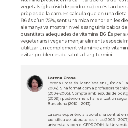
vegetals (glucòsid de piridoxina) no és tan ben
pròpies de la carn. Es calcula que en una dieta m
B6 és d’un 75%, sent una mica menor en les die
alemanys va mostrar nivells sanguinis baixos de 
quantitats adequades de vitamina B6. És per a
vegetarians i vegans menjar aliments especialme
utilitzar un complement vitamínic amb vitamin
evitar problemes de salut a llarg termini.
Lorena Crosa
Lorena Crosa és llicenciada en Química i Fa
2004). S’ha format com a professora tècnic
(2004-2005). Compta amb estudis de postgra
(2009) i posteriorment ha realitzat un sego
Barcelona (2010 – 2013).
La seva experiència laboral s’ha centrat en 
científica de laboratoris clínics (2005 – 20
universitats com el CEPRODIH i la Universita