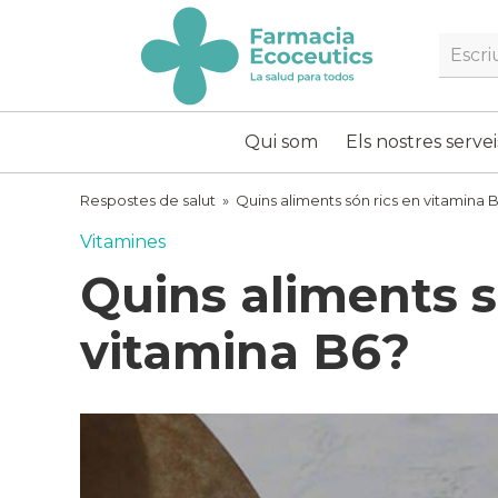
Skip
to
Searc
content
ecoceutics
Qui som
Els nostres servei
Respostes de salut
»
Quins aliments són rics en vitamina 
Vitamines
Quins aliments s
vitamina B6?