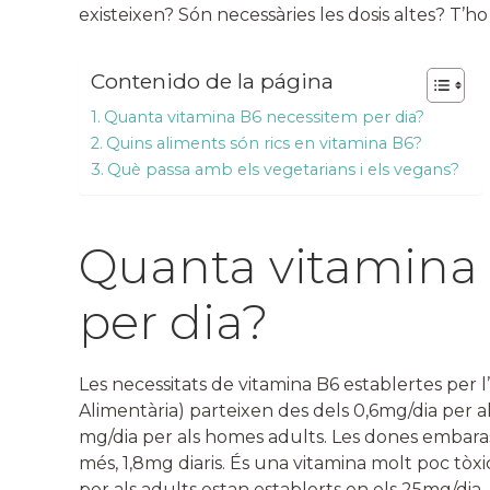
existeixen? Són necessàries les dosis altes? T’h
Contenido de la página
Quanta vitamina B6 necessitem per dia?
Quins aliments són rics en vitamina B6?
Què passa amb els vegetarians i els vegans?
Quanta vitamina
per dia?
Les necessitats de vitamina B6 establertes per
Alimentària) parteixen des dels 0,6mg/dia per als
mg/dia per als homes adults. Les dones embar
més, 1,8mg diaris. És una vitamina molt poc tòxica
per als adults estan establerts en els 25mg/dia.