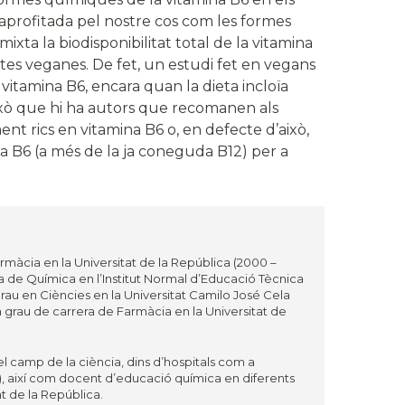
 aprofitada pel nostre cos com les formes
ixta la biodisponibilitat total de la vitamina
tes veganes. De fet, un estudi fet en vegans
vitamina B6, encara quan la dieta incloïa
ixò que hi ha autors que recomanen als
nt rics en vitamina B6 o, en defecte d’això,
a B6 (a més de la ja coneguda B12) per a
rmàcia en la Universitat de la República (2000 –
a de Química en l’Institut Normal d’Educació Tècnica
u en Ciències en la Universitat Camilo José Cela
n grau de carrera de Farmàcia en la Universitat de
el camp de la ciència, dins d’hospitals com a
07), així com docent d’educació química en diferents
t de la República.