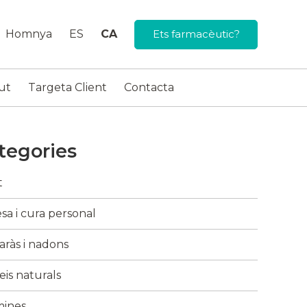
Homnya
ES
CA
Ets farmacèutic?
ut
Targeta Client
Contacta
tegories
t
sa i cura personal
ràs i nadons
is naturals
mines