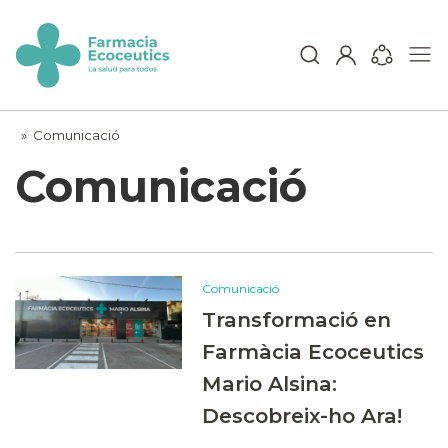
Skip
to
content
ecoceutics
»
Comunicació
Comunicació
Comunicació
Transformació en
Farmàcia Ecoceutics
Mario Alsina:
Descobreix-ho Ara!