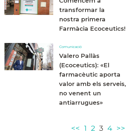
Comencem a
transformar la
nostra primera
Farmàcia Ecoceutics!
Comunicació
Valero Pallàs
(Ecoceutics): «El
farmacèutic aporta
valor amb els serveis,
no venent un
antiarrugues»
Page
Page
Page
Page
<<
1
2
3
4
>>