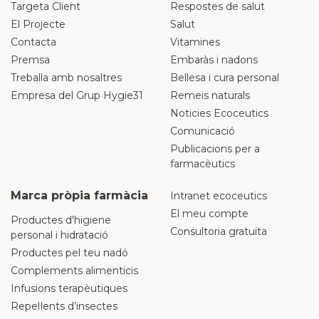
Targeta Client
Respostes de salut
El Projecte
Salut
Contacta
Vitamines
Premsa
Embaràs i nadons
Treballa amb nosaltres
Bellesa i cura personal
Empresa del Grup Hygie31
Remeis naturals
Noticies Ecoceutics
Comunicació
Publicacions per a
farmacèutics
Marca pròpia farmàcia
Intranet ecoceutics
El meu compte
Productes d'higiene
Consultoria gratuïta
personal i hidratació
Productes pel teu nadó
Complements alimenticis
Infusions terapèutiques
Repel·lents d’insectes