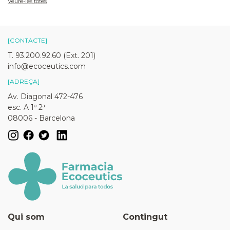
Veure-les totes
[CONTACTE]
T. 93.200.92.60 (Ext. 201)
info@ecoceutics.com
[ADREÇA]
Av. Diagonal 472-476
esc. A 1º 2ª
08006 - Barcelona
Qui som
Contingut