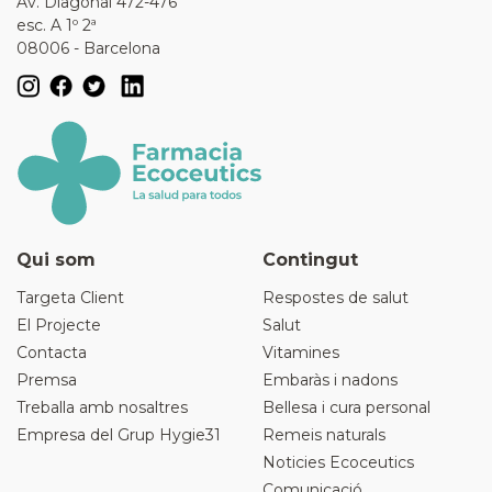
Av. Diagonal 472-476
esc. A 1º 2ª
08006 - Barcelona
Qui som
Contingut
Targeta Client
Respostes de salut
El Projecte
Salut
Contacta
Vitamines
Premsa
Embaràs i nadons
Treballa amb nosaltres
Bellesa i cura personal
Empresa del Grup Hygie31
Remeis naturals
Noticies Ecoceutics
Comunicació