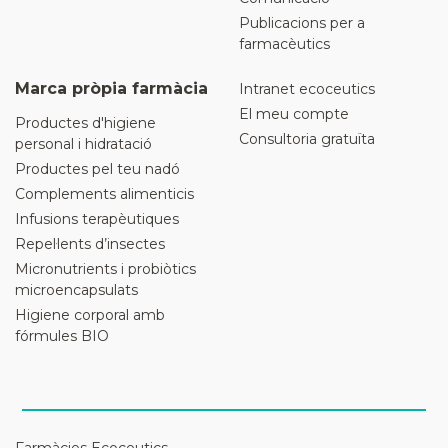
Publicacions per a
farmacèutics
Marca pròpia farmàcia
Intranet ecoceutics
El meu compte
Productes d'higiene
Consultoria gratuïta
personal i hidratació
Productes pel teu nadó
Complements alimenticis
Infusions terapèutiques
Repel·lents d’insectes
Micronutrients i probiòtics
microencapsulats
Higiene corporal amb
fórmules BIO