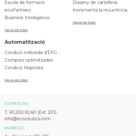
Escola de formació
Disseny de cartelleria
ecoPartners
Incrementa la recurrència
Business Intelligence
Veure-les totes
Veure-les totes
Automatització
Condició millorada d’EFG
Compres optimitzades
Condició Majorista
Veure-les totes
[CONTACTE]
T. 93.200.92.60 (Ext. 201)
info@ecoceutics.com
[ADREÇA]