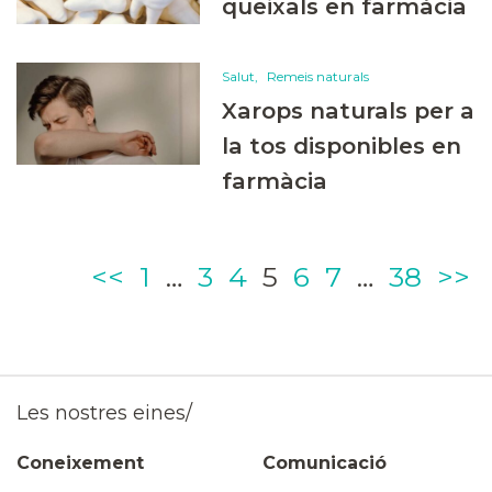
queixals en farmàcia
Salut
Remeis naturals
Xarops naturals per a
la tos disponibles en
farmàcia
Page
Page
Page
Page
Page
Page
Page
<<
1
…
3
4
5
6
7
…
38
>>
Les nostres eines/
Coneixement
Comunicació