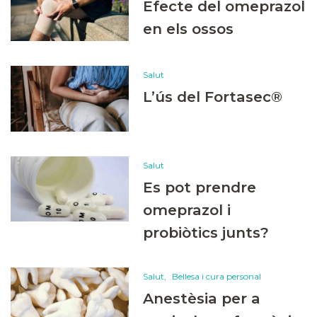
Efecte del omeprazol
en els ossos
Salut
L’ús del Fortasec®
Salut
Es pot prendre
omeprazol i
probiòtics junts?
Salut
Bellesa i cura personal
Anestèsia per a