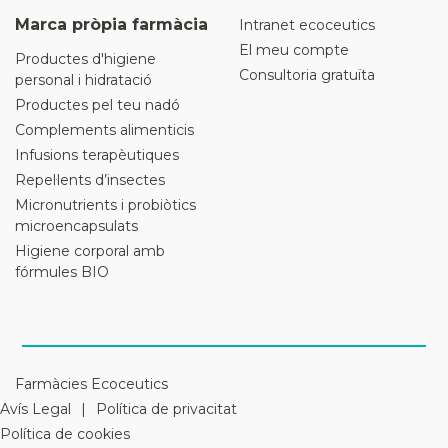
Marca pròpia farmàcia
Intranet ecoceutics
El meu compte
Productes d'higiene
Consultoria gratuïta
personal i hidratació
Productes pel teu nadó
Complements alimenticis
Infusions terapèutiques
Repel·lents d’insectes
Micronutrients i probiòtics
microencapsulats
Higiene corporal amb
fórmules BIO
Farmàcies Ecoceutics
Avís Legal
Política de privacitat
Política de cookies