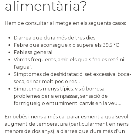
alimentària?
Hem de consultar al metge en els següents casos:
Diarrea que dura més de tres dies
Febre que aconsegueix o supera els 39,5 °C
Feblesa general
Vòmits freqüents, amb els quals “no es reté ni
l’aigua”.
Símptomes de deshidratació: set excessiva, boca-
seca, orinar molt poc o res…
Símptomes menys típics: visió borrosa,
problemes per a empassar, sensació de
formigueig o entumiment, canvis en la veu…
En bebès i nens a més cal parar esment a qualsevol
augment de temperatura (particularment en nens
menors de dos anys), a diarrea que dura més d’un