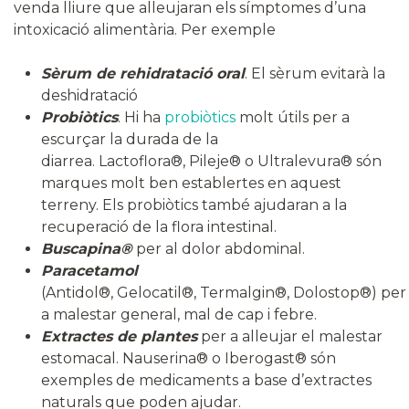
venda lliure que alleujaran els símptomes d’una
intoxicació alimentària. Per exemple
Sèrum de rehidratació oral
. El sèrum evitarà la
deshidratació
Probiòtics
. Hi ha
probiòtics
molt útils per a
escurçar la durada de la
diarrea. Lactoflora®, Pileje® o Ultralevura® són
marques molt ben establertes en aquest
terreny. Els probiòtics també ajudaran a la
recuperació de la flora intestinal.
Buscapina®
per al dolor abdominal.
Paracetamol
(Antidol®, Gelocatil®, Termalgin®, Dolostop®) per
a malestar general, mal de cap i febre.
Extractes de plantes
per a alleujar el malestar
estomacal. Nauserina® o Iberogast® són
exemples de medicaments a base d’extractes
naturals que poden ajudar.