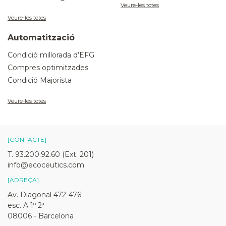
Veure-les totes
Veure-les totes
Automatització
Condició millorada d’EFG
Compres optimitzades
Condició Majorista
Veure-les totes
[CONTACTE]
T. 93.200.92.60 (Ext. 201)
info@ecoceutics.com
[ADREÇA]
Av. Diagonal 472-476
esc. A 1º 2ª
08006 - Barcelona