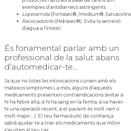
productes naturals a base de tanins són
exemples d’antidiarreics astringents.
Loperamida
(Fortasec®, Imodium®, Salvacolin
Racecadotrilo
(Hidrasec®). Evita la secreció
d’aigua a l’intestí.
És fonamental parlar amb un
professional de la salut abans
d’automedicar-te…
Ja que no totes les intoxicacions cursen amb els
mateixos símptomes i, a més, alguns d’aquests
medicaments presenten contraindicacions (evitar si
hi ha febre alta, si hi ha sang en la femta, si va haver-
hi una operació recent, si el pacient és molt nen o
molt major….). El teu farmacèutic de confiança
sabrà ajudar-te a triar els medicaments que millor
s’ajusten al teu cas.