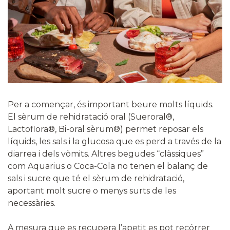
Per a començar, és important beure molts líquids.
El sèrum de rehidratació oral (Sueroral®,
Lactoflora®, Bi-oral sèrum®) permet reposar els
líquids, les sals i la glucosa que es perd a través de la
diarrea i dels vòmits. Altres begudes “clàssiques”
com Aquarius o Coca-Cola no tenen el balanç de
sals i sucre que té el sèrum de rehidratació,
aportant molt sucre o menys surts de les
necessàries.
A mesura que es recupera l’apetit es pot recórrer