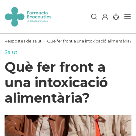
Skip
to
content
ecoceutics
Respostes de salut
»
Què fer front a una intoxicació alimentària?
Salut
Què fer front a
una intoxicació
alimentària?