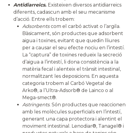
Antidiarreics.
Existeixen diversos antidiarreics
diferents, cadascun amb el seu mecanisme
d’acció. Entre ells trobem:
Adsorbents
com el carbó activat o l’argila.
Bàsicament, són productes que adsorbent
aigua i toxines, evitant que quedin lliures
per a causar el seu efecte nociu en l’intestí.
La “captura” de toxines redueix la secreció
d’aigua a l’intestí, li dona consistència a la
matèria fecal i alenteix el trànsit intestinal,
normalitzant les deposicions. En aquesta
categoria trobem al Carbó Vegetal de
Arko®, a l’Ultra-Adsorb® de Lainco o al
Mega-smect®.
Astringents
. Són productes que reaccionen
amb les molècules superficials en l’intestí,
generant una capa protectora i alentint el
moviment intestinal. Lenodiar®, Tanagel® i