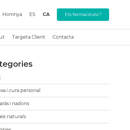
Homnya
ES
CA
Ets farmacèutic?
ut
Targeta Client
Contacta
tegories
t
sa i cura personal
ràs i nadons
is naturals
mines