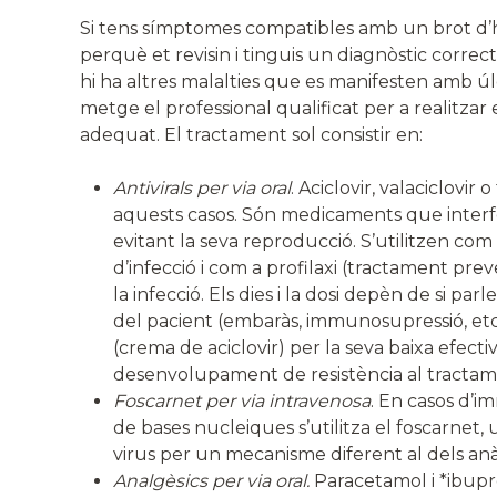
Si tens símptomes compatibles amb un brot d’h
perquè et revisin i tinguis un diagnòstic correc
hi ha altres malalties que es manifesten amb úlcer
metge el professional qualificat per a realitzar 
adequat. El tractament sol consistir en:
Antivirals per via oral
. Aciclovir, valaciclovir 
aquests casos. Són medicaments que interfe
evitant la seva reproducció. S’utilitzen com
d’infecció i com a profilaxi (tractament pre
la infecció. Els dies i la dosi depèn de si pa
del pacient (embaràs, immunosupressió, etc.
(crema de aciclovir) per la seva baixa efectiv
desenvolupament de resistència al tractamen
Foscarnet per via intravenosa
. En casos d’i
de bases nucleiques s’utilitza el foscarnet, 
virus per un mecanisme diferent al dels anà
Analgèsics per via oral.
Paracetamol i *ibupro