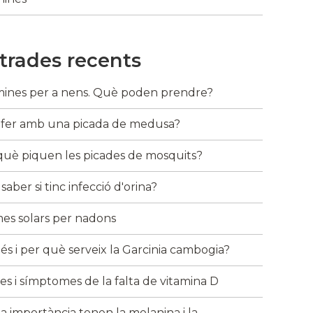
trades recents
mines per a nens. Què poden prendre?
fer amb una picada de medusa?
què piquen les picades de mosquits?
aber si tinc infecció d'orina?
es solars per nadons
és i per què serveix la Garcinia cambogia?
es i símptomes de la falta de vitamina D
a importància tenen la melanina i la