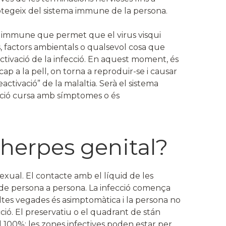
 protegeix del sistema immune de la persona.
ema immune que permet que el virus visqui
, factors ambientals o qualsevol cosa que
ctivació de la infecció. En aquest moment, és
 cap a la pell, on torna a reproduir-se i causar
eactivació” de la malaltia. Serà el sistema
cció cursa amb símptomes o és
’herpes genital?
sexual. El contacte amb el líquid de les
s de persona a persona. La infecció comença
ltes vegades és asimptomàtica i la persona no
ció. El preservatiu o el quadrant de stán
l 100%: les zones infectives poden estar per