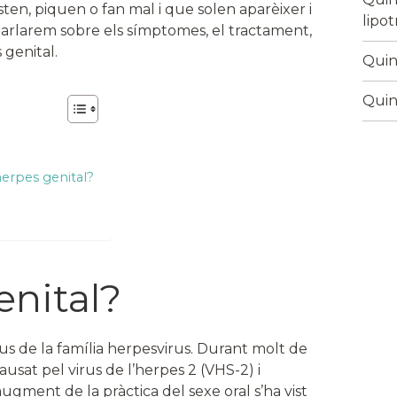
en, piquen o fan mal i que solen aparèixer i
lipo
parlarem sobre els símptomes, el tractament,
 genital.
Quina
Quin
erpes genital?
enital?
rus de la família herpesvirus. Durant molt de
usat pel virus de l’herpes 2 (VHS-2) i
augment de la pràctica del sexe oral s’ha vist