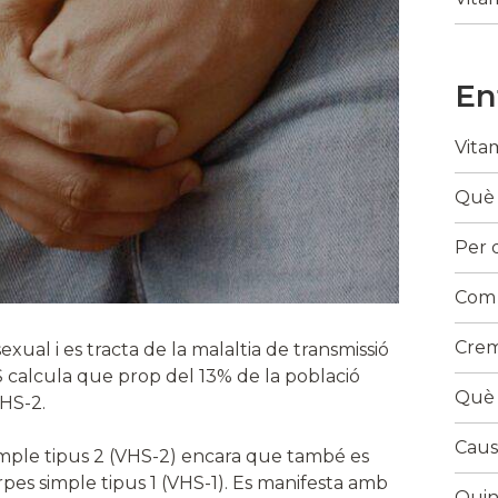
En
Vita
Què 
Per 
Com s
Crem
exual i es tracta de la malaltia de transmissió
 calcula que prop del 13% de la població
Què 
HS-2.
Caus
simple tipus 2 (VHS-2) encara que també es
rpes simple tipus 1 (VHS-1). Es manifesta amb
Quin