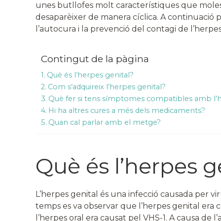
unes butllofes molt característiques que molest
desaparèixer de manera cíclica. A continuació 
l’autocura i la prevenció del contagi de l’herpes
Contingut de la pàgina
Què és l’herpes genital?
Com s’adquireix l’herpes genital?
Què fer si tens símptomes compatibles amb l’h
Hi ha altres cures a més dels medicaments?
Quan cal parlar amb el metge?
Què és l’herpes g
L’herpes genital és una infecció causada per vi
temps es va observar que l’herpes genital era ca
l’herpes oral era causat pel VHS-1. A causa de l’