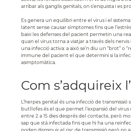
arribar als ganglis genitals, on s’enquista i es
Es genera un equilibri entre el virus i el sist
latent sense causar símptomes fins que l’estrès
baixi les defenses del pacient permetin una rea
quan el virus torna a viatjar a través dels nervis
una infecció activa: a això se’n diu un “brot” o “r
immune del pacient el que determini si la infe
asimptomàtica.
Com s’adquireix l
L’herpes genital és una infecció de transmissió 
butllofes és el que permet l’expansió del viru
entre 2 a 15 dies després del contacte, però mo
sap que stá infectada fins que hi ha una reinfec
poden disminuir el risc de transmissió però no a