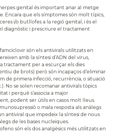
erpes genital és important anar al metge
te. Encara que els símptomes són molt típics,
es i/o butllofes a la regió genital, i és el
el diagnòstic i prescriure el tractament
o famciclovir són els antivirals utilitzats en
reixen amb la síntesi d’ADN del virus,
 a tractament per a escurçar els dies
ventiu de brots) però són incapaços d’eliminar
rlem de primera infecció, recurrència, o situació
). No se solen recomanar antivirals tòpics
itat i perquè s’associa a major
t, podent ser útils en casos molt lleus.
mmunosupressió o mala resposta als anàlegs
un antiviral que impedeix la síntesi de nous
legs de les bases nucleiques.
feno són els dos analgèsics més utilitzats en