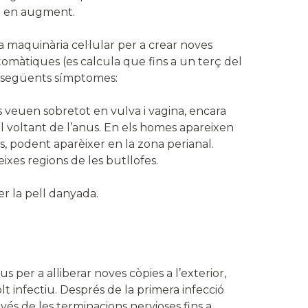
an en augment.
 la maquinària cel·lular per a crear noves
tomàtiques (es calcula que fins a un terç del
ls següents símptomes:
s veuen sobretot en vulva i vagina, encara
l voltant de l’anus. En els homes apareixen
is, podent aparèixer en la zona perianal.
ixes regions de les butllofes.
er la pell danyada.
us per a alliberar noves còpies a l’exterior,
lt infectiu. Després de la primera infecció
través de les terminacions nervioses fins a