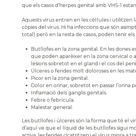
que els casos d’herpes genital amb VHS-1 est
Aquests virus entren en les cèl·lules i utilitzen
còpies del virus. Hi ha infeccions que són asimp
total) però en la resta de casos, poden tenir e
Butllofes en la zona genital. En les dones e
que poden aparèixer en la zona cervical o a
lesions sobretot en el gland i el cos del pen
Úlceres o ferides molt doloroses en les mate
Picor en la zona genital.
Dolor en orinar, sobretot en passar l’orina p
Inflamació dels ganglis genitals.
Febre o febrícula.
Malestar general.
Les butllofes i úlceres són la forma que té el vir
d’aquí ve que el líquid de les butllofes sigui mo
activa, les ferides cicatritzen i el virus migra a 