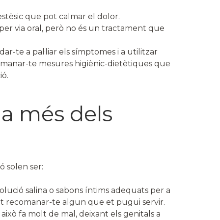
stèsic que pot calmar el dolor.
per via oral, però no és un tractament que
-te a pal·liar els símptomes i a utilitzar
manar-te mesures higiènic-dietètiques que
ió.
 a més dels
 solen ser:
solució salina o sabons íntims adequats per a
pot recomanar-te algun que et pugui servir.
 això fa molt de mal, deixant els genitals a