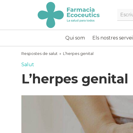
Skip
to
Searc
content
ecoceutics
Qui som
Els nostres servei
Respostes de salut
»
L’herpes genital
Salut
L’herpes genital