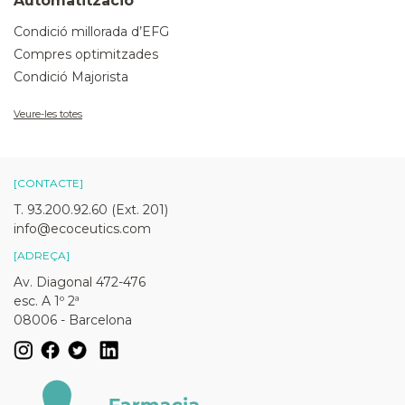
Automatització
Condició millorada d’EFG
Compres optimitzades
Condició Majorista
Veure-les totes
[CONTACTE]
T. 93.200.92.60 (Ext. 201)
info@ecoceutics.com
[ADREÇA]
Av. Diagonal 472-476
esc. A 1º 2ª
08006 - Barcelona