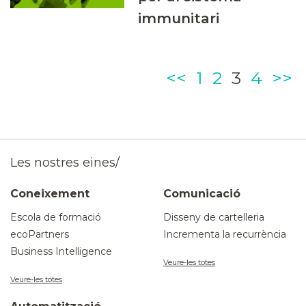
immunitari
Page
Page
Page
Page
<<
1
2
3
4
>>
Les nostres eines/
Coneixement
Comunicació
Escola de formació
Disseny de cartelleria
ecoPartners
Incrementa la recurrència
Business Intelligence
Veure-les totes
Veure-les totes