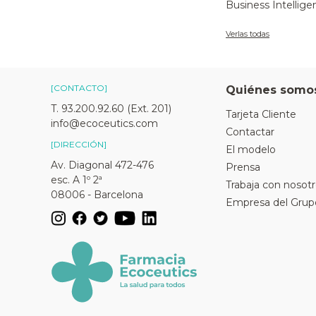
Business Intellige
Verlas todas
[CONTACTO]
Quiénes somo
T. 93.200.92.60 (Ext. 201)
Tarjeta Cliente
info@ecoceutics.com
Contactar
[DIRECCIÓN]
El modelo
Av. Diagonal 472-476
Prensa
esc. A 1º 2ª
Trabaja con nosot
08006 - Barcelona
Empresa del Grup