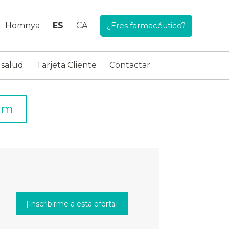
Homnya
ES
CA
¿Eres farmacéutico?
 salud
Tarjeta Cliente
Contactar
lum
[Inscribirme a esta oferta]