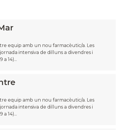
Mar
stre equip amb un nou farmacèutic/a. Les
ornada intensiva de dilluns a divendres i
a 14)...
ntre
stre equip amb un nou farmacèutic/a. Les
ornada intensiva de dilluns a divendres i
a 14)...