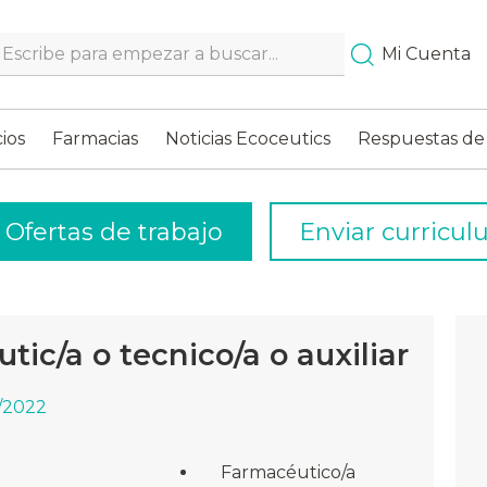
Search…
Mi Cuenta
ios
Farmacias
Noticias Ecoceutics
Respuestas de
Ofertas de trabajo
Enviar curricu
tic/a o tecnico/a o auxiliar
9/2022
Farmacéutico/a