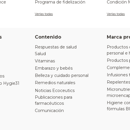
nce
Programa de fidelización
Condición 
Verlas todas
Verlas todas
s
Contenido
Marca pr
Respuestas de salud
Productos 
personal e 
Salud
Productos 
Vitaminas
Complement
Embarazo y bebés
Infusiones 
Belleza y cuidado personal
ros
Repelentes
Remedios naturales
o Hygie31
Micronutrie
Noticias Ecoceutics
microencap
Publicaciones para
Higiene cor
farmacéuticos
fórmulas B
Comunicación