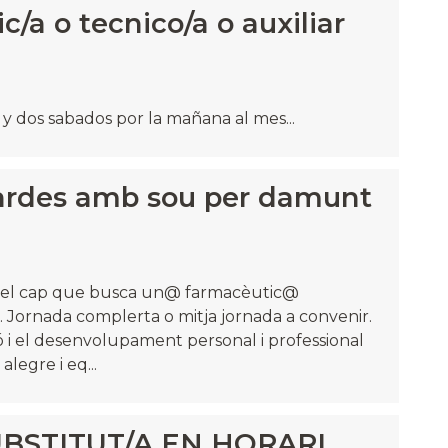
/a o tecnico/a o auxiliar
 y dos sabados por la mañana al mes...
ardes amb sou per damunt
 del cap que busca un@ farmacèutic@
s. Jornada complerta o mitja jornada a convenir.
i el desenvolupament personal i professional
legre i eq...
BSTITUT/A EN HORARI