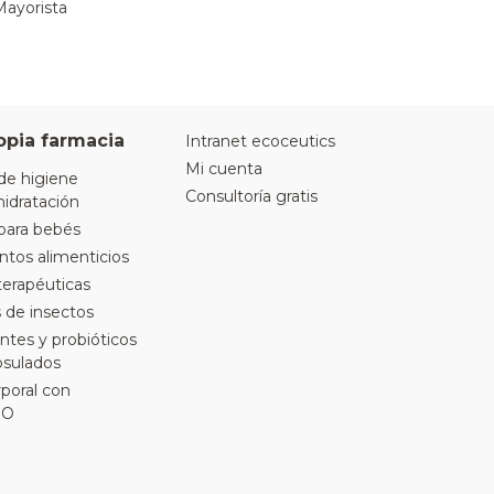
Mayorista
opia farmacia
Intranet ecoceutics
Mi cuenta
de higiene
Consultoría gratis
hidratación
para bebés
os alimenticios
terapéuticas
 de insectos
ntes y probióticos
sulados
poral con
IO