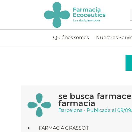
Skip
to
content
ecoceutics
Quiénes somos
Nuestros Servic
se busca farmaceu
farmacia
Barcelona - Publicada el 09/0
FARMACIA GRASSOT