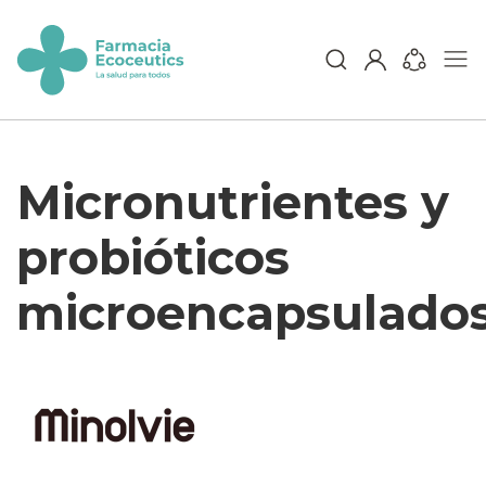
Skip
to
content
ecoceutics
Micronutrientes y
probióticos
microencapsulado