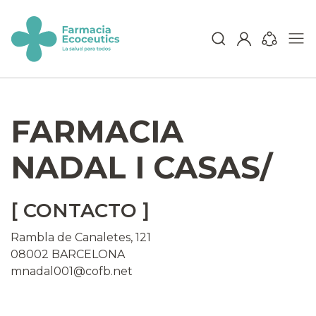
Skip
to
content
ecoceutics
FARMACIA
NADAL I CASAS/
[ CONTACTO ]
Rambla de Canaletes, 121
08002 BARCELONA
mnadal001@cofb.net