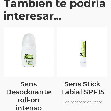
También te podría
interesar...
Sens
Sens Stick
Desodorante
Labial SPF15
roll-on
Con manteca de karité
intenso