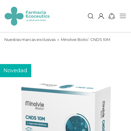
Skip
to
content
ecoceutics
Nuestras marcas exclusivas
»
Minolvie Biotic’ CNDS 10M
Novedad