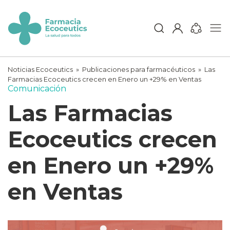
Skip
to
content
ecoceutics
Noticias Ecoceutics
»
Publicaciones para farmacéuticos
»
Las
Farmacias Ecoceutics crecen en Enero un +29% en Ventas
Comunicación
Las Farmacias
Ecoceutics crecen
en Enero un +29%
en Ventas