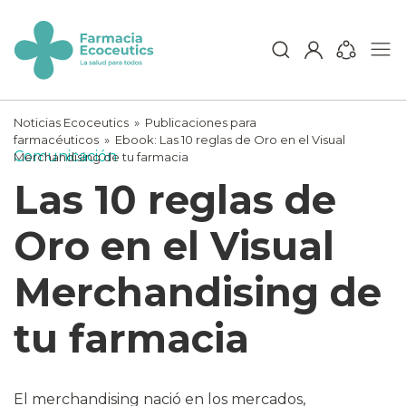
Skip
to
content
ecoceutics
Noticias Ecoceutics
»
Publicaciones para
farmacéuticos
» Ebook:
Las 10 reglas de Oro en el Visual
Comunicación
Merchandising de tu farmacia
Las 10 reglas de
Oro en el Visual
Merchandising de
tu farmacia
El merchandising nació en los mercados,