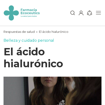
Skip
to
content
ecoceutics
Respuestas de salud
»
El ácido hialurónico
Belleza y cuidado personal
El ácido
hialurónico