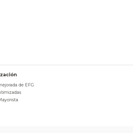
zación
mejorada de EFG
timizadas
Mayorista