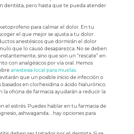
un dentista, pero hasta que te pueda atender
etoprofeno para calmar el dolor. En tu
coger el que mejor se ajusta a tu dolor.
oductos anestésicos que dormirán el dolor
ímulo que lo causó desaparezca. No se deben
onstantemente, sino que son un “rescate” en
nto con analgésicos por vía oral. Hemos
sobre
anestesia local para muelas
.
vitarán que un posible inicio de infección o
s basados en clorhexidina o ácido hialurónico.
 la oficina de farmacia ayudarán a reducir la
n el estrés. Puedes hablar en tu farmacia de
 magnesio, ashwaganda… hay opciones para
tis deben ser tratados por el dentista. Si se