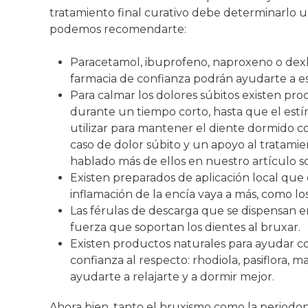
tratamiento final curativo debe determinarlo 
podemos recomendarte:
Paracetamol, ibuprofeno, naproxeno o dexk
farmacia de confianza podrán ayudarte a es
Para calmar los dolores súbitos existen pr
durante un tiempo corto, hasta que el est
utilizar para mantener el diente dormido c
caso de dolor súbito y un apoyo al tratamie
hablado más de ellos en nuestro artículo 
Existen preparados de aplicación local que e
inflamación de la encía vaya a más, como lo
Las férulas de descarga que se dispensan en
fuerza que soportan los dientes al bruxar.
Existen productos naturales para ayudar co
confianza al respecto: rhodiola, pasiflora,
ayudarte a relajarte y a dormir mejor.
Ahora bien, tanto el bruxismo como la periodonti