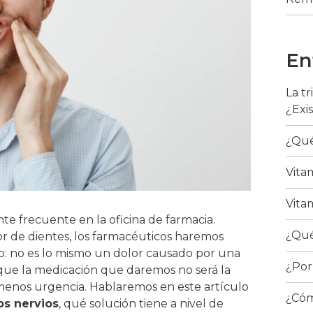
En
La t
¿Exi
¿Qué
Vita
Vita
te frecuente en la oficina de farmacia.
¿Qué
or de dientes, los farmacéuticos haremos
: no es lo mismo un dolor causado por una
¿Por
o que la medicación que daremos no será la
 menos urgencia. Hablaremos en este artículo
¿Cóm
os nervios
, qué solución tiene a nivel de