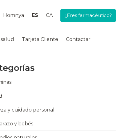
Homnya
ES
CA
¿Eres farmacéutico?
 salud
Tarjeta Cliente
Contactar
tegorías
minas
d
eza y cuidado personal
razo y bebés
dios naturales