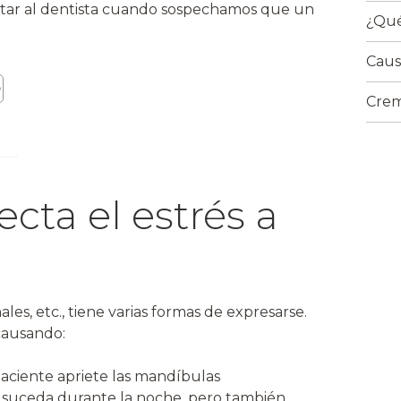
isitar al dentista cuando sospechamos que un
¿Qué
Caus
Crem
cta el estrés a
les, etc., tiene varias formas de expresarse.
 causando:
paciente apriete las mandíbulas
suceda durante la noche, pero también