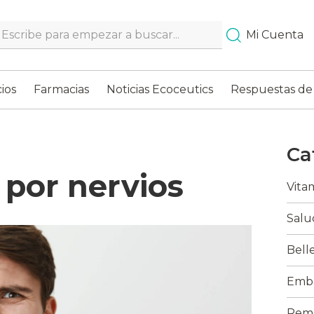
Search…
Mi Cuenta
ios
Farmacias
Noticias Ecoceutics
Respuestas de
Ca
 por nervios
Vita
Salu
Bell
Emba
Reme