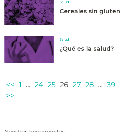
Salud
Cereales sin gluten
Salud
¿Qué es la salud?
Page
Page
Page
Page
Page
Page
Page
<<
1
…
24
25
26
27
28
…
39
>>