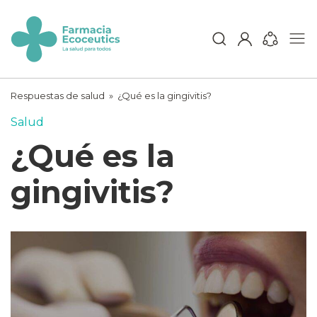
Skip
to
content
ecoceutics
Respuestas de salud
»
¿Qué es la gingivitis?
Salud
¿Qué es la
gingivitis?