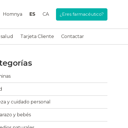
Homnya
ES
CA
¿Eres farmacéutico?
 salud
Tarjeta Cliente
Contactar
tegorías
minas
d
eza y cuidado personal
razo y bebés
dios naturales