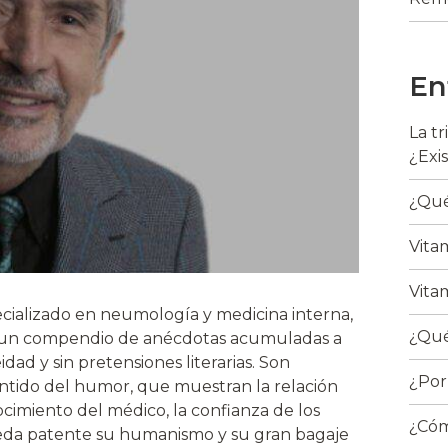
En
La t
¿Exi
¿Qué
Vita
Vita
cializado en neumología y medicina interna,
¿Qué
a, un compendio de anécdotas acumuladas a
dad y sin pretensiones literarias. Son
¿Por
entido del humor, que muestran la relación
imiento del médico, la confianza de los
¿Cóm
ueda patente su humanismo y su gran bagaje