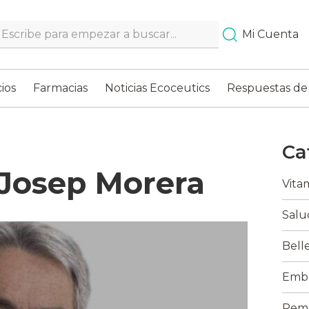
Search…
Mi Cuenta
ios
Farmacias
Noticias Ecoceutics
Respuestas de
Ca
. Josep Morera
Vita
Salu
Bell
Emba
Reme