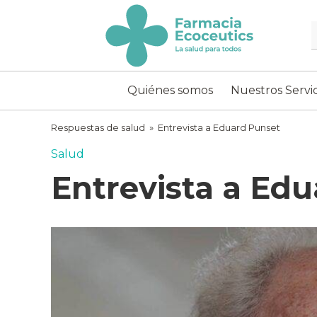
Skip
to
content
ecoceutics
Quiénes somos
Nuestros Servic
Respuestas de salud
»
Entrevista a Eduard Punset
Salud
Entrevista a Ed