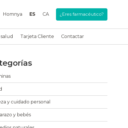
Homnya
ES
CA
¿Eres farmacéutico?
 salud
Tarjeta Cliente
Contactar
tegorías
minas
d
eza y cuidado personal
razo y bebés
dios naturales