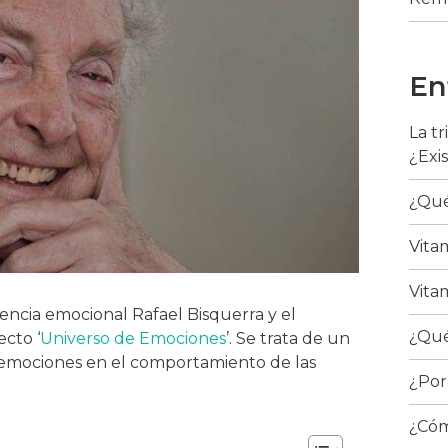
En
La t
¿Exi
¿Qué
Vita
Vita
encia emocional Rafael Bisquerra y el
¿Qué
cto ‘
Universo de Emociones
’. Se trata de un
s emociones en el comportamiento de las
¿Por
¿Cóm