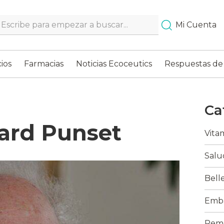
Search…
Mi Cuenta
ios
Farmacias
Noticias Ecoceutics
Respuestas de
Ca
uard Punset
Vita
Salu
Bell
Emba
Reme