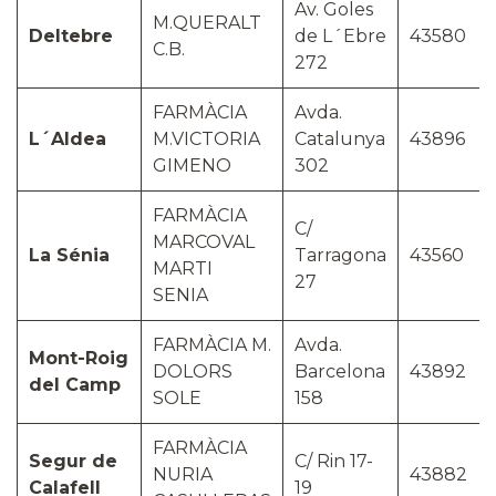
Av. Goles
M.QUERALT
Deltebre
de L´Ebre
43580
C.B.
272
FARMÀCIA
Avda.
L´Aldea
M.VICTORIA
Catalunya
43896
GIMENO
302
FARMÀCIA
C/
MARCOVAL
La Sénia
Tarragona
43560
MARTI
27
SENIA
FARMÀCIA M.
Avda.
Mont-Roig
DOLORS
Barcelona
43892
del Camp
SOLE
158
FARMÀCIA
Segur de
C/ Rin 17-
NURIA
43882
Calafell
19