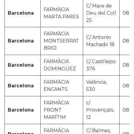
C/ Mare de
FARMÀCIA
Barcelona
Deu del Coll
080
MARTA PARES
25
FARMÀCIA
C/ Antonio
Barcelona
MONTSERRAT
080
Machado 18
BRIO
FARMÀCIA
C/ Castillejos
Barcelona
080
DOMINGUEZ
376
FARMÀCIA
València,
Barcelona
080
ENCANTS
530
FARMÀCIA
c/
Barcelona
FRONT
Provençals,
080
MARÍTIM
12
FARMÀCIA
C/ Balmes,