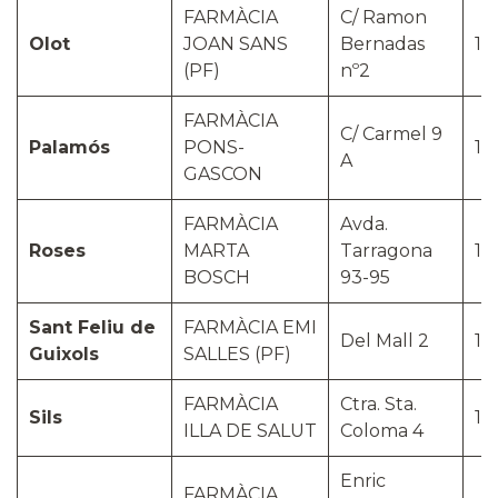
FARMÀCIA
C/ Ramon
Olot
JOAN SANS
Bernadas
17
(PF)
nº2
FARMÀCIA
C/ Carmel 9
Palamós
PONS-
17
A
GASCON
FARMÀCIA
Avda.
Roses
MARTA
Tarragona
17
BOSCH
93-95
Sant Feliu de
FARMÀCIA EMI
Del Mall 2
17
Guixols
SALLES (PF)
FARMÀCIA
Ctra. Sta.
Sils
17
ILLA DE SALUT
Coloma 4
Enric
FARMÀCIA