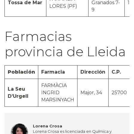
Tossa de Mar
Granados 7-
17
LORES (PF)
9
Farmacias
provincia de Lleida
Población
Farmacia
Dirección
C.P.
FARMÀCIA
La Seu
INGRID
Major, 34
25700
D’Urgell
MARSINYACH
Lorena Crosa
Lorena Crosa es licenciada en Química y