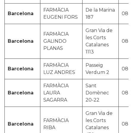
FARMÀCIA
De la Marina
Barcelona
080
EUGENI FORS
187
Gran Via de
FARMÀCIA
les Corts
Barcelona
GALINDO
080
Catalanes
PLANAS
1113
FARMÀCIA
Passeig
Barcelona
080
LUZ ANDRES
Verdum 2
FARMÀCIA
Sant
Barcelona
LAURA
Domènec
080
SAGARRA
20-22
Gran Via de
FARMÀCIA
les Corts
Barcelona
080
RIBA
Catalanes