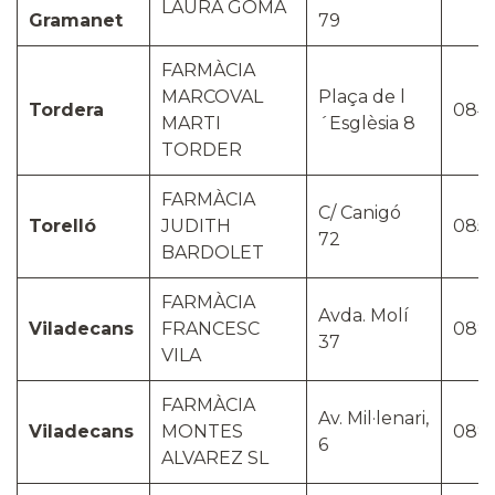
LAURA GOMA
Gramanet
79
FARMÀCIA
MARCOVAL
Plaça de l
Tordera
084
MARTI
´Esglèsia 8
TORDER
FARMÀCIA
C/ Canigó
Torelló
JUDITH
085
72
BARDOLET
FARMÀCIA
Avda. Molí
Viladecans
FRANCESC
088
37
VILA
FARMÀCIA
Av. Mil·lenari,
Viladecans
MONTES
088
6
ALVAREZ SL