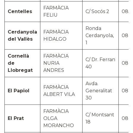
FARMÀCIA
Centelles
C/ Socós 2
085
FELIU
Ronda
Cerdanyola
FARMÀCIA
Cerdanyola,
082
del Vallès
HIDALGO
1
Cornellà
FARMÀCIA
C/ Dr. Ferran
de
NURIA
089
40
Llobregat
ANDRES
Avda.
FARMÀCIA
El Papiol
Generalitat
087
ALBERT VILA
30
FARMÀCIA
C/ Montsant
El Prat
OLGA
088
18
MORANCHO