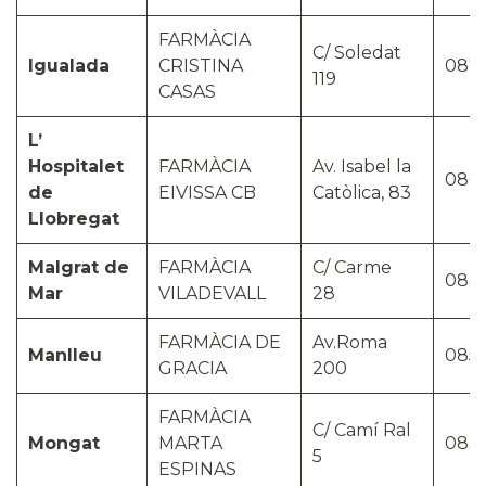
FARMÀCIA
C/ Soledat
Igualada
CRISTINA
087
119
CASAS
L’
Hospitalet
FARMÀCIA
Av. Isabel la
080
de
EIVISSA CB
Catòlica, 83
Llobregat
Malgrat de
FARMÀCIA
C/ Carme
083
Mar
VILADEVALL
28
FARMÀCIA DE
Av.Roma
Manlleu
085
GRACIA
200
FARMÀCIA
C/ Camí Ral
Mongat
MARTA
083
5
ESPINAS