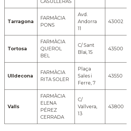
CASULLERAS
Avd.
FARMÀCIA
Tarragona
Andorra
43002
PONS
11
FARMÀCIA
C/ Sant
Tortosa
QUEROL
43500
Blai, 15
BEL
Plaça
FARMÀCIA
Ulldecona
Sales i
43550
RITA SOLER
Ferre, 7
FARMÀCIA
C/
ELENA
Valls
Vallvera,
43800
PÉREZ
13
CERRADA