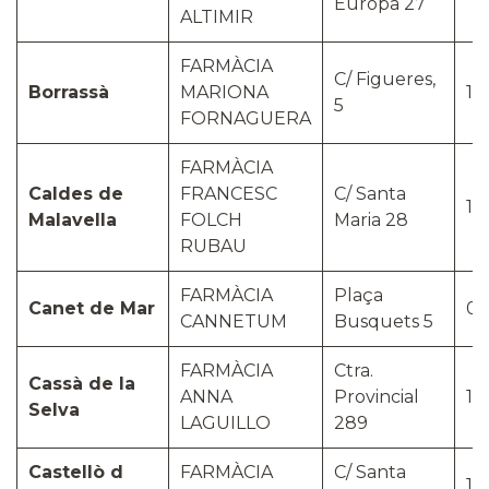
Europa 27
ALTIMIR
FARMÀCIA
C/ Figueres,
Borrassà
MARIONA
17
5
FORNAGUERA
FARMÀCIA
Caldes de
FRANCESC
C/ Santa
17
Malavella
FOLCH
Maria 28
RUBAU
FARMÀCIA
Plaça
Canet de Mar
08
CANNETUM
Busquets 5
FARMÀCIA
Ctra.
Cassà de la
ANNA
Provincial
17
Selva
LAGUILLO
289
Castellò d
FARMÀCIA
C/ Santa
17