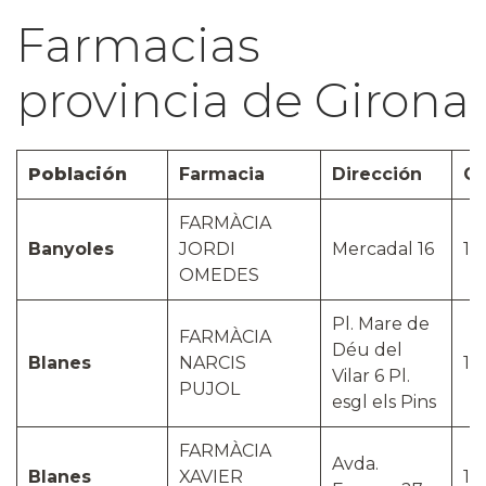
Farmacias
provincia de Girona
Población
Farmacia
Dirección
C.
FARMÀCIA
Banyoles
JORDI
Mercadal 16
17
OMEDES
Pl. Mare de
FARMÀCIA
Déu del
Blanes
NARCIS
17
Vilar 6 Pl.
PUJOL
esgl els Pins
FARMÀCIA
Avda.
Blanes
XAVIER
17