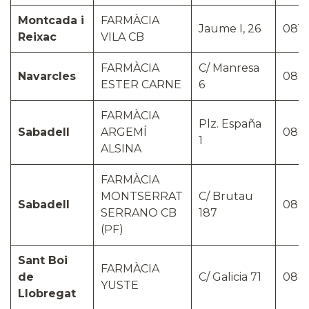
Montcada i
FARMÀCIA
Jaume I, 26
0811
Reixac
VILA CB
FARMÀCIA
C/ Manresa
Navarcles
082
ESTER CARNE
6
FARMÀCIA
Plz. España
Sabadell
ARGEMÍ
082
1
ALSINA
FARMÀCIA
MONTSERRAT
C/ Brutau
Sabadell
082
SERRANO CB
187
(PF)
Sant Boi
FARMÀCIA
de
C/ Galicia 71
088
YUSTE
Llobregat