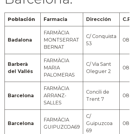
Población
Farmacia
Dirección
C.P.
FARMÀCIA
C/ Conquista
Badalona
MONTSERRAT
089
53
BERNAT
FARMÀCIA
Barberà
C/ Via Sant
MARIA
082
del Vallés
Oleguer 2
PALOMERAS
FARMÀCIA
Concili de
Barcelona
ARRANZ-
080
Trent 7
SALLES
C/
FARMÀCIA
Barcelona
Guipuzcoa
080
GUIPUZCOA69
69