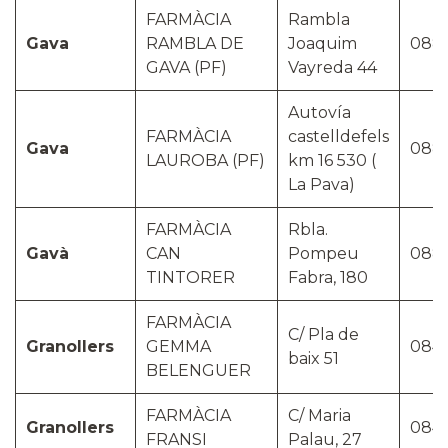
FARMÀCIA
Rambla
Gava
RAMBLA DE
Joaquim
088
GAVA (PF)
Vayreda 44
Autovía
FARMÀCIA
castelldefels
Gava
088
LAUROBA (PF)
km 16 530 (
La Pava)
FARMÀCIA
Rbla.
Gavà
CAN
Pompeu
088
TINTORER
Fabra, 180
FARMÀCIA
C/ Pla de
Granollers
GEMMA
084
baix 51
BELENGUER
FARMÀCIA
C/ Maria
Granollers
084
FRANSI
Palau, 27