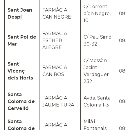
C/ Torrent
Sant Joan
FARMÀCIA
d’en Negre,
089
Despí
CAN NEGRE
10
FARMÀCIA
Sant Pol de
C/ Pau Simo
ESTHER
083
Mar
30-32
ALEGRE
C/ Mossèn
Sant
FARMÀCIA
Jacint
Vicenç
086
CAN ROS
Verdaguer
dels Horts
232
Santa
FARMÀCIA
Avda. Santa
Coloma de
086
JAUME TURA
Coloma 1-3
Cervelló
Santa
Milà i
FARMÀCIA
Coloma de
Fontanals
089