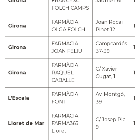
Girona
FRANCESC
Jaume I 61
17
FOLCH CAMPS
FARMÀCIA
Joan Roca i
Girona
17
OLGA FOLCH
Pinet 12
FARMÀCIA
Campcardós
Girona
17
JOAN FELIU
37-39
FARMÀCIA
C/ Xavier
Girona
RAQUEL
17
Cugat, 1
CABALLE
FARMÀCIA
Av. Montgó,
L’Escala
17
FONT
39
FARMÀCIA
C/ Josep Pla
Lloret de Mar
FARMA365
17
9
Lloret