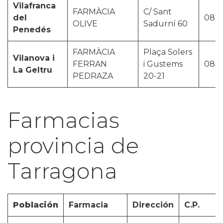
Vilafranca
FARMÀCIA
C/ Sant
del
087
OLIVE
Sadurní 60
Penedés
FARMÀCIA
Plaça Solers
Vilanova i
FERRAN
i Gustems
088
La Geltru
PEDRAZA
20-21
Farmacias
provincia de
Tarragona
Población
Farmacia
Dirección
C.P.