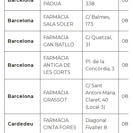
Barcelona
080
PÀDUA
338
FARMÀCIA
C/ Balmes,
Barcelona
080
SALA SOLER
173
FARMÀCIA
C/ Quetzal,
Barcelona
080
CAN BATLLÓ
31
FARMÀCIA
Pl. de la
Barcelona
ANTIGA DE
080
Concòrdia, 3
LES CORTS
C/ Sant
FARMÀCIA
Antoni Maria
Barcelona
080
GRASSOT
Claret, 40
(Local 3)
FARMÀCIA
Diagonal
Cardedeu
084
CINTA FORES
Fivaller 8