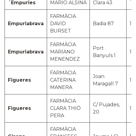
´Empuries
MARIO ALSINA
Clara 43
FARMÀCIA
Empuriabrava
DAVID
Badia 87
17
BURSET
FARMÀCIA
Port
Empuriabrava
MARIANO
17
Banyuls 1
MENENDEZ
FARMÀCIA
Joan
Figueres
CATERINA
17
Maragall 7
MANERA
FARMÀCIA
C/ Pujades,
Figueres
CLARA THIÓ
17
20
PERA
FARMÀCIA