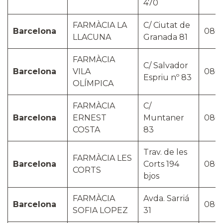
470
FARMÀCIA LA
C/ Ciutat de
Barcelona
080
LLACUNA
Granada 81
FARMÀCIA
C/ Salvador
Barcelona
VILA
080
Espriu nº 83
OLÍMPICA
FARMÀCIA
C/
Barcelona
ERNEST
Muntaner
0801
COSTA
83
Trav. de les
FARMÀCIA LES
Barcelona
Corts 194
080
CORTS
bjos
FARMÀCIA
Avda. Sarriá
Barcelona
080
SOFIA LOPEZ
31