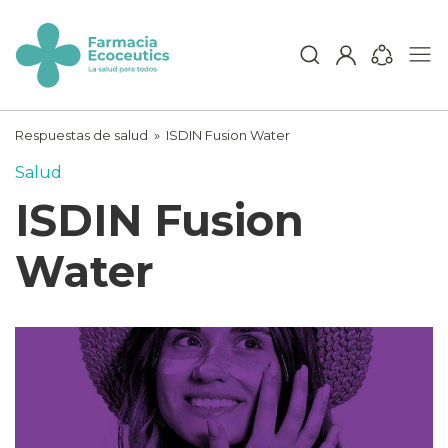
Skip
to
content
ecoceutics
Respuestas de salud
»
ISDIN Fusion Water
Salud
ISDIN Fusion
Water