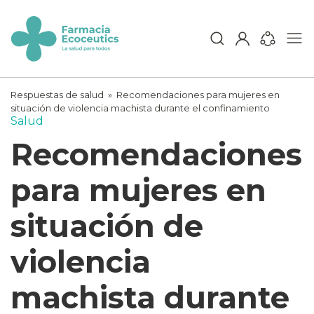
Skip
to
content
ecoceutics
Respuestas de salud
»
Recomendaciones para mujeres en
situación de violencia machista durante el confinamiento
Salud
Recomendaciones
para mujeres en
situación de
violencia
machista durante