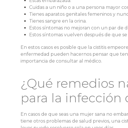
Estas embarazada.
Cuidas a un niño o a una persona mayor con 
Tienes aparatos genitales femeninos y nunc
Tienes sangre en la orina.
Estos síntomas no mejoran con un par de dí
Estos síntomas vuelven después de que se 
En estos casos es posible que la cistitis empeor
enfermedad pueden hacernos pensar que tenemo
importancia de consultar al médico.
¿Qué remedios na
para la infección
En casos de que seas una mujer sana no embaraz
tiene otros problemas de salud previos, una cis
leves puede resolverse sola en unos días.