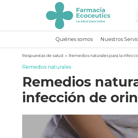
Skip
to
content
ecoceutics
Quiénes somos
Nuestros Servic
Respuestas de salud
»
Remedios naturales para la infecci
Remedios naturales
Remedios natura
infección de ori