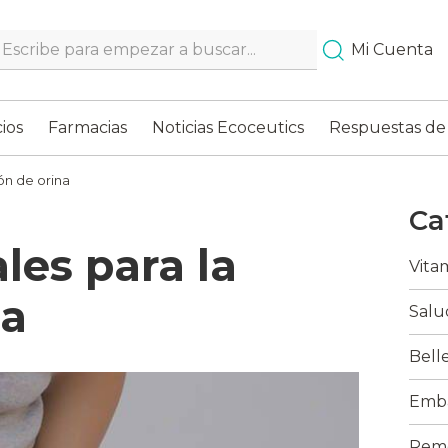
Search…
Mi Cuenta
ios
Farmacias
Noticias Ecoceutics
Respuestas de
ón de orina
Ca
les para la
Vita
na
Salu
Bell
Emba
Reme