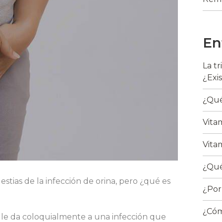
En
La t
¿Exi
¿Qué
Vita
Vita
¿Qué
stias de la infección de orina, pero ¿qué es
¿Por
¿Cóm
 le da coloquialmente a una infección que