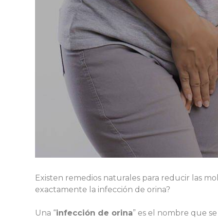
Existen remedios naturales para reducir las mole
exactamente la infección de orina?
Una “
infección de orina
” es el nombre que se