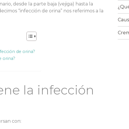
ario, desde la parte baja (vejiga) hasta la
¿Qué
decimos “infección de orina” nos referimos a la
Caus
Crem
fección de orina?
e orina?
ne la infección
ursan con: