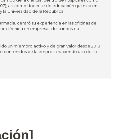
l campo de la ciencia, dentro de hospitales como
– 2007), así como docente de educación química en
 la Universidad de la República.
armacia, centró su experiencia en las oficinas de
ora técnica en empresas de la industria
sido un miembro activo y de gran valor desde 2018
 de contenidos de la empresa haciendo uso de su
ación]