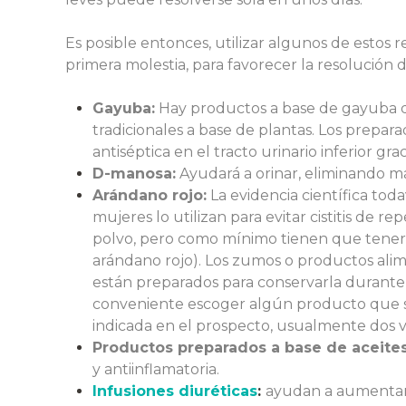
Es posible entonces, utilizar algunos de estos
primera molestia, para favorecer la resolución d
Gayuba:
Hay productos a base de gayuba 
tradicionales a base de plantas. Los prepar
antiséptica en el tracto urinario inferior gr
D-manosa:
Ayudará a orinar, eliminando má
Arándano rojo:
La evidencia científica to
mujeres lo utilizan para evitar cistitis de re
polvo, pero como mínimo tienen que tener 3
arándano rojo). Los zumos o productos alim
están preparados para conservarla durante l
conveniente escoger algún producto que sí
indicada en el prospecto, usualmente dos ve
Productos preparados a base de aceites
y antiinflamatoria.
Infusiones diuréticas
:
ayudan a aumentar 