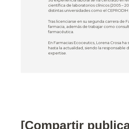
Su experiencia laboral se ha centrado en e
científica de laboratorios clínicos (2005 
distintas universidades como el CEPRODIH y
Tras licenciarse en su segunda carrera de F
farmacia, además de trabajar como consult
farmacéutica.
En Farmacias Ecoceutics, Lorena Crosa ha 
hasta la actualidad, siendo la responsable
expertise.
[Compartir public