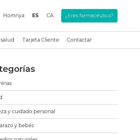
Homnya
ES
CA
¿Eres farmacéutico?
 salud
Tarjeta Cliente
Contactar
tegorías
minas
d
eza y cuidado personal
razo y bebés
dios naturales