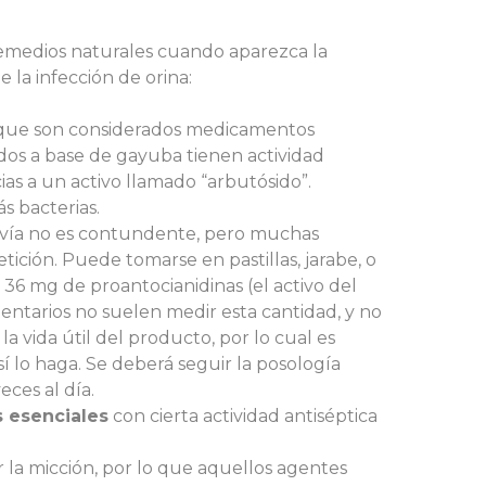
 remedios naturales cuando aparezca la
e la infección de orina:
que son considerados medicamentos
ados a base de gayuba tienen actividad
acias a un activo llamado “arbutósido”.
s bacterias.
davía no es contundente, pero muchas
petición. Puede tomarse en pastillas, jarabe, o
6 mg de proantocianidinas (el activo del
entarios no suelen medir esta cantidad, y no
a vida útil del producto, por lo cual es
 lo haga. Se deberá seguir la posología
ces al día.
 esenciales
con cierta actividad antiséptica
la micción, por lo que aquellos agentes