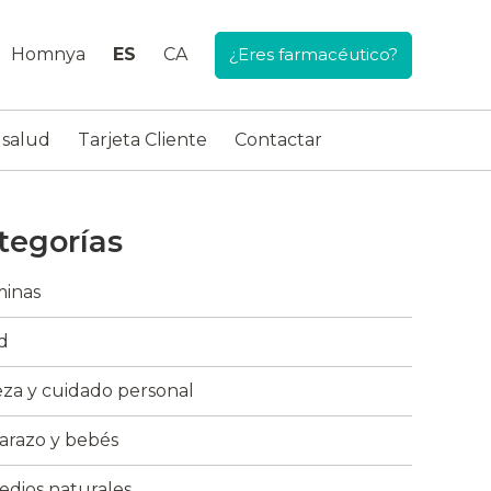
Homnya
ES
CA
¿Eres farmacéutico?
 salud
Tarjeta Cliente
Contactar
tegorías
minas
d
eza y cuidado personal
razo y bebés
dios naturales