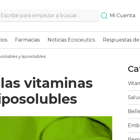
Search…
Mi Cuenta
ios
Farmacias
Noticias Ecoceutics
Respuestas de
osolubles y liposolubles
Ca
 las vitaminas
Vita
liposolubles
Salu
Bell
Emba
Reme