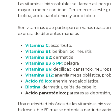
Las vitaminas hidrosolubles se llaman así porq
mayor o menor cantidad. Pertenecen a este gru
biotina, ácido pantoténico y ácido fólico.
Son vitaminas que participan en varias reaccion
expresa de diferentes maneras:
Vitamina C
:
escorbuto.
Vitamina B1
:
beriberi, polineuritis.
Vitamina B2
:
dermatitis.
Vitamina B3 o PP:
pelagra.
Vitamina B6:
debilidad, cansancio, neuropatí
Vitamina B12:
anemia megaloblástica, probl
Ácido fólico:
anemia megaloblástica.
Biotina
:
dermatitis, caída de cabello.
Ácido pantoténico:
parestesias, depresión, 
Una curiosidad histórica de las vitaminas hidros
hidrosoluble B” que se obtenía a partir de vario