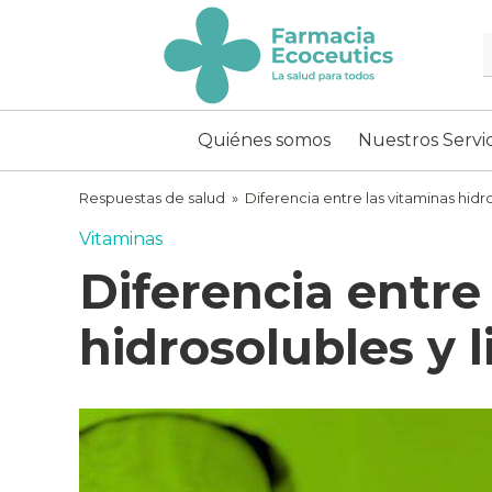
Skip
to
content
ecoceutics
Quiénes somos
Nuestros Servic
Respuestas de salud
»
Diferencia entre las vitaminas hidr
Vitaminas
Diferencia entre
hidrosolubles y 