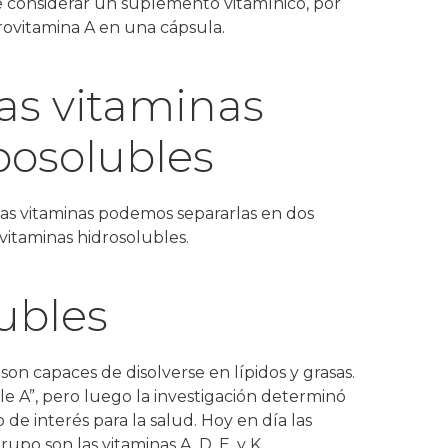
e considerar un suplemento vitamínico, por
provitamina A en una cápsula.
las vitaminas
iposolubles
as vitaminas podemos separarlas en dos
 vitaminas hidrosolubles.
ubles
son capaces de disolverse en lípidos y grasas.
le A”, pero luego la investigación determinó
e interés para la salud. Hoy en día las
po son las vitaminas A, D, E, y K.