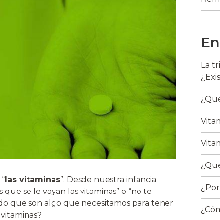
En
La t
¿Exi
¿Qué
Vita
Vita
¿Qué
 “
las vitaminas
”. Desde nuestra infancia
¿Por
ue se le vayan las vitaminas” o “no te
ido que son algo que necesitamos para tener
¿Cóm
 vitaminas?