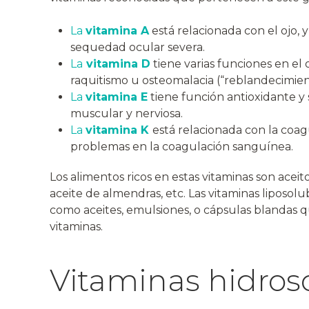
La
vitamina A
está relacionada con el ojo,
sequedad ocular severa.
La
vitamina D
tiene varias funciones en el
raquitismo u osteomalacia (“reblandecimien
La
vitamina E
tiene función antioxidante y
muscular y nerviosa.
La
vitamina K
está relacionada con la coagu
problemas en la coagulación sanguínea.
Los alimentos ricos en estas vitaminas son aceit
aceite de almendras, etc. Las vitaminas liposol
como aceites, emulsiones, o cápsulas blandas qu
vitaminas.
Vitaminas hidros