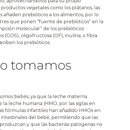
o, aprovechándolos para su propio
 productos vegetales como los plátanos, las
es añaden prebióticos a los alimentos, por lo
stres que ponen “fuente de prebióticos” en la
ipción molecular” de los prebióticos:
 (GOS), oligofructosa (OF), inulina, o fibra
ciben los prebióticos.
do tomamos
omos bebés, ya que la leche materna
e la leche humana (HMO, por las siglas en
as fórmulas infantiles han añadido HMOs en
 intestinales del bebé, permitiendo que las
reproduzcan y que las bacterias patógenas no