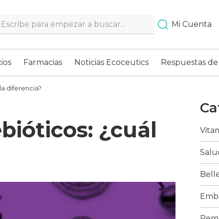
Search…
Mi Cuenta
ios
Farmacias
Noticias Ecoceutics
Respuestas de
la diferencia?
Ca
bióticos: ¿cuál
Vita
Salu
Bell
Emba
Reme