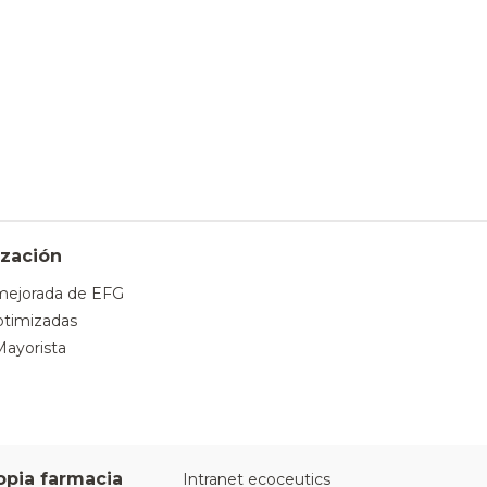
zación
mejorada de EFG
timizadas
Mayorista
opia farmacia
Intranet ecoceutics