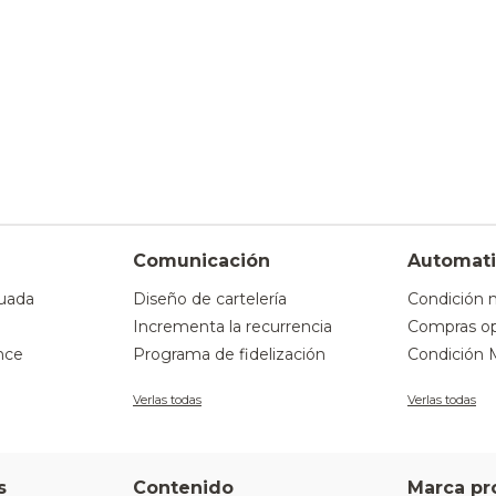
Comunicación
Automati
uada
Diseño de cartelería
Condición 
Incrementa la recurrencia
Compras op
nce
Programa de fidelización
Condición 
Verlas todas
Verlas todas
s
Contenido
Marca pr