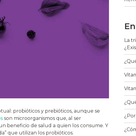
En
La t
¿Exi
¿Qué
Vita
Vita
¿Qué
tual: probióticos y prebióticos, aunque se
¿Por
os
son microorganismos que, al ser
n beneficio de salud a quien los consume. Y
¿Cóm
da” que utilizan los probióticos.