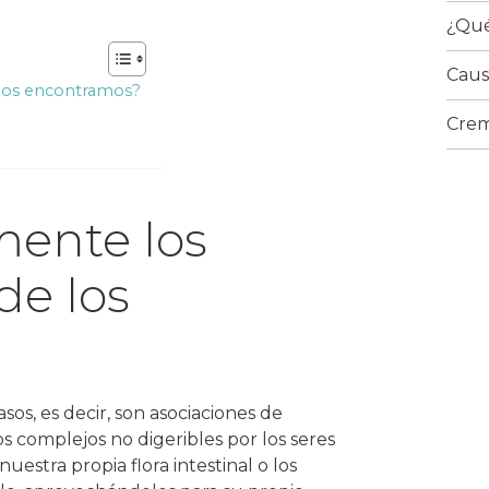
¿Qué
Caus
 los encontramos?
Crem
mente los
de los
asos, es decir, son asociaciones de
 complejos no digeribles por los seres
estra propia flora intestinal o los