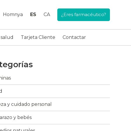
Homnya
ES
CA
¿Eres farmacéutico?
 salud
Tarjeta Cliente
Contactar
tegorías
minas
d
eza y cuidado personal
razo y bebés
dios naturales